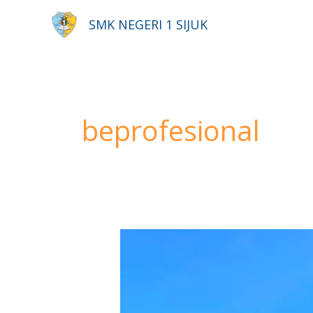
Lewati
SMK NEGERI 1 SIJUK
ke
konten
beprofesional
Masa
Pengenalan
Lingkungan
Sekolah
(MPLS)