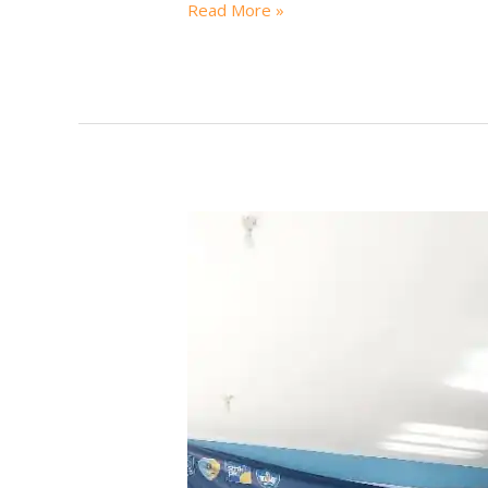
Read More »
SPMB
2026
SMK
Negeri
1
Sijuk