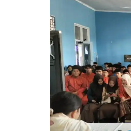
kelas
XII