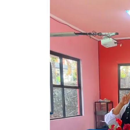
3
Lomba
Cooking
LKS
2026
tingkat
Provinsi