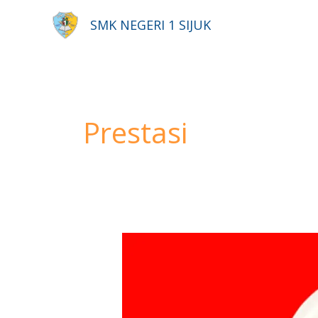
Lewati
SMK NEGERI 1 SIJUK
ke
konten
Prestasi
Juara
3
Bulu
Tangkis
Putri