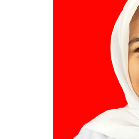
OS2N
2026