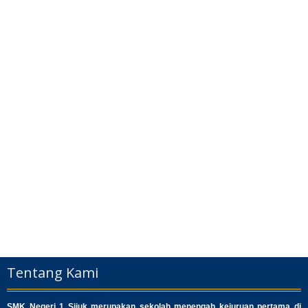
Tentang Kami
SMK Negeri 1 Sijuk merupakan sekolah menengah kejuruan pertama di