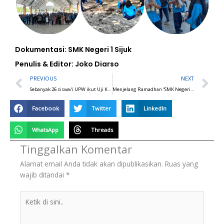
Dokumentasi: SMK Negeri 1 Sijuk
Penulis & Editor: Joko Diarso
Prev
N
PREVIOUS
NEXT
Sebanyak 26 siswa/i UPW ikut Uji Kompetensi Keahlian (UKK)
Menjelang Ramadhan “SMK Negeri 1 Sijuk” Bersih-bersih di Masjid
Facebook
Twitter
LinkedIn
WhatsApp
Threads
Tinggalkan Komentar
Alamat email Anda tidak akan dipublikasikan.
Ruas yang
wajib ditandai
*
BERITA
Ketik
TERKINI
di
sini..