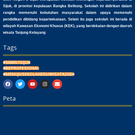
Sijuk, di provinsi kepulauan Bangka Belitung. Sekolah ini didirikan dalam
rangka memenuhi kebutuhan masyarakat dalam upaya memenuhi
pendidikan dibidang kepariwisataan. Selain itu juga sekolah ini berada di
wilayah Kawasan Ekonomi Khusus (KEK), yang berdekatan dengan daerah
wisata Tanjung Kelayang
Tags
#SMKN1SIJUK
#BEPROFESIONAL
#MENUJUSEKOLAHEDUWISATA2024
F
T
Y
I
E
a
w
o
n
n
c
i
u
s
v
Peta
e
t
t
t
e
b
t
u
a
l
o
e
b
g
o
o
r
e
r
p
k
a
e
m