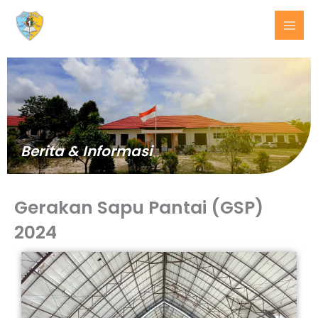
Lewati
ke
konten
Berita & Informasi
Gerakan Sapu Pantai (GSP)
2024
BERITA
TERKINI