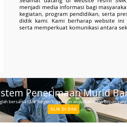
Selamat datang di website resmi SMK 
menjadi media informasi bagi masyaraka
kegiatan, program pendidikan, serta pres
didik kami. Kami berharap website in
serta memperkuat komunikasi antara se
istem Penerimaan Murid Ba
lah bersama SMK Negeri 1 Sijuk dan wujudkan masa depan yang l
KLIK DI SINI