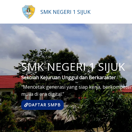
Lewati
ke
SMK NEGERI 1 SIJUK
konten
SMK NEGERI 1 SIJUK
Sekolah Kejuruan Unggul dan Berkarakter
“Mencetak generasi yang siap kerja, berkompeten
mulia di era digital.”
DAFTAR SMPB