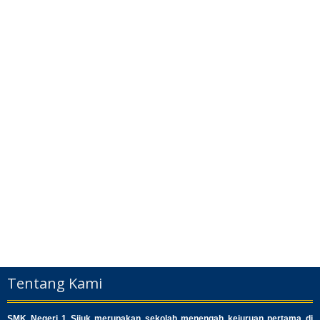
Tentang Kami
SMK Negeri 1 Sijuk merupakan sekolah menengah kejuruan pertama di