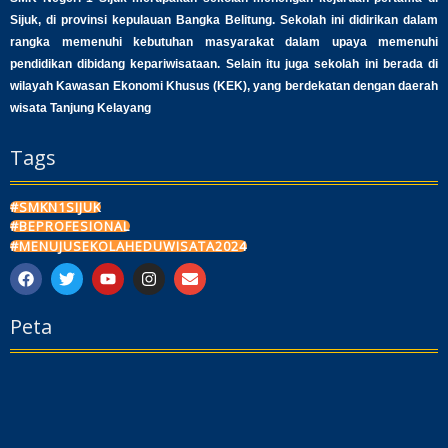
Sijuk, di provinsi kepulauan Bangka Belitung. Sekolah ini didirikan dalam
rangka memenuhi kebutuhan masyarakat dalam upaya memenuhi
pendidikan dibidang kepariwisataan. Selain itu juga sekolah ini berada di
wilayah Kawasan Ekonomi Khusus (KEK), yang berdekatan dengan daerah
wisata Tanjung Kelayang
Tags
#SMKN1SIJUK
#BEPROFESIONAL
#MENUJUSEKOLAHEDUWISATA2024
F
T
Y
I
E
a
w
o
n
n
c
i
u
s
v
Peta
e
t
t
t
e
b
t
u
a
l
o
e
b
g
o
o
r
e
r
p
k
a
e
m