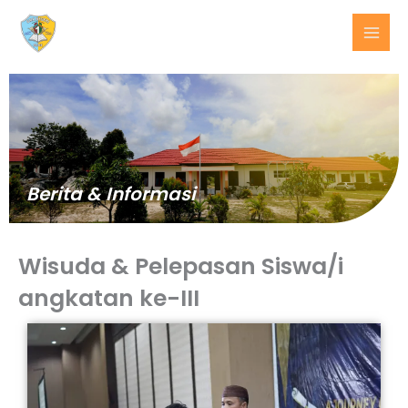
Lewati
ke
konten
Berita & Informasi
Wisuda & Pelepasan Siswa/i
angkatan ke-III
BERITA
TERKINI