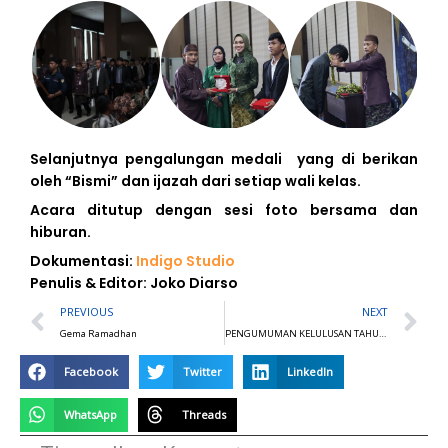
Selanjutnya pengalungan medali yang di berikan
oleh “Bismi” dan ijazah dari setiap wali kelas.
Acara ditutup dengan sesi foto bersama dan
hiburan.
Dokumentasi:
Indigo Studio
Penulis & Editor: Joko Diarso
Prev
N
PREVIOUS
NEXT
Gema Ramadhan
PENGUMUMAN KELULUSAN TAHUN 2024
Facebook
Twitter
LinkedIn
BERITA
TERKINI
WhatsApp
Threads