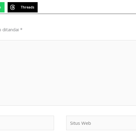
p
Threads
b ditandai
*
Situs
Web