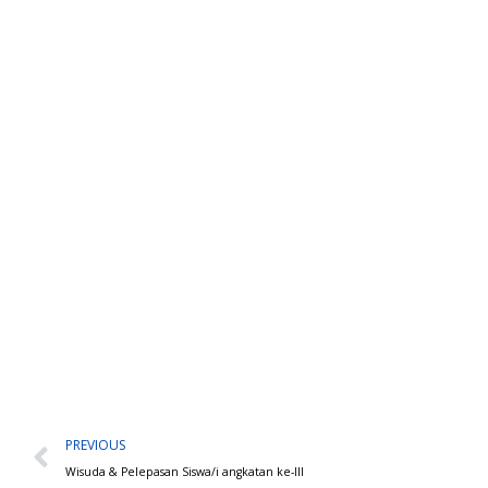
Prev
PREVIOUS
Wisuda & Pelepasan Siswa/i angkatan ke-III