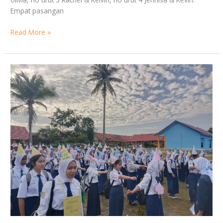
Empat pasangan
Read More »
Kegiatan
MPLS
SMK
Negeri
1
Sijuk
2023