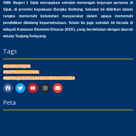
SMK Negeri 1 Sijuk merupakan sekolah menengah kejuruan pertama di
Sijuk, di provinsi kepulauan Bangka Belitung. Sekolah ini didirikan dalam
rangka memenuhi kebutuhan masyarakat dalam upaya memenuhi
pendidikan dibidang kepariwisataan. Selain itu juga sekolah ini berada di
wilayah Kawasan Ekonomi Khusus (KEK), yang berdekatan dengan daerah
wisata Tanjung Kelayang
Tags
#SMKN1SIJUK
#BEPROFESIONAL
#MENUJUSEKOLAHEDUWISATA2024
F
T
Y
I
E
a
w
o
n
n
c
i
u
s
v
Peta
e
t
t
t
e
b
t
u
a
l
o
e
b
g
o
o
r
e
r
p
k
a
e
m