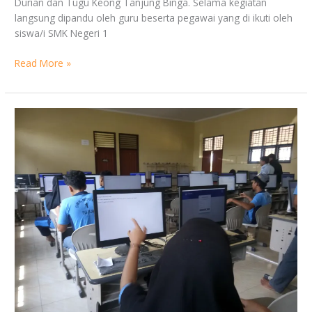
Durian dan Tugu Keong Tanjung Binga. Selama kegiatan
langsung dipandu oleh guru beserta pegawai yang di ikuti oleh
siswa/i SMK Negeri 1
Read More »
Assesmen
Nasional
Berbasis
Komputer
(ANBK)