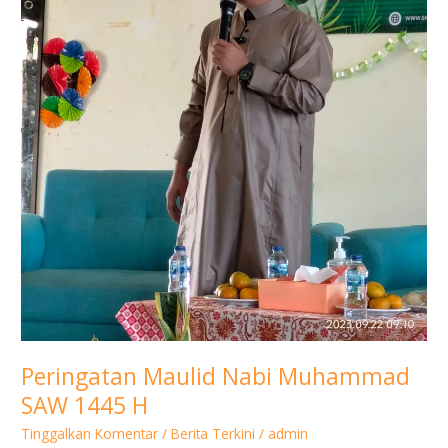
Peringatan Maulid Nabi Muhammad
SAW 1445 H
Tinggalkan Komentar
/
Berita Terkini
/
admin