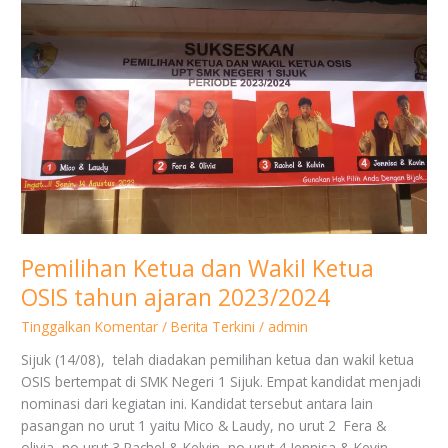
Wakil
Ketua
OSIS
tahun
ajaran
2023/2024
Pemilihan Ketua dan Wakil Ketua
OSIS tahun ajaran 2023/2024
Tinggalkan Komentar
/
Berita Terkini
/
admin
Sijuk (14/08), telah diadakan pemilihan ketua dan wakil ketua
OSIS bertempat di SMK Negeri 1 Sijuk. Empat kandidat menjadi
nominasi dari kegiatan ini. Kandidat tersebut antara lain
pasangan no urut 1 yaitu Mico & Laudy, no urut 2 Fera &
olivia, no urut 3 Rachel & Kelvin, no urut 4 Jennisa & Kevin.