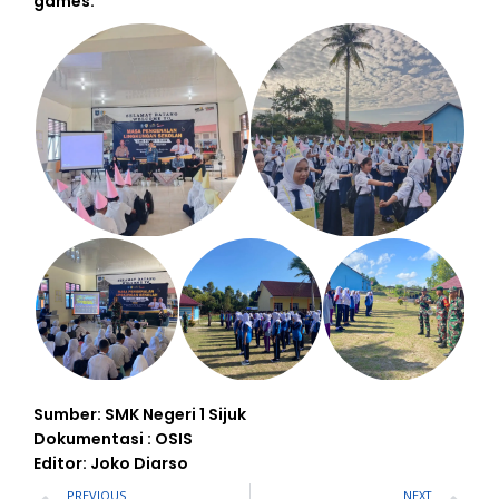
games.
Sumber: SMK Negeri 1 Sijuk
Dokumentasi : OSIS
Editor: Joko Diarso
Prev
N
PREVIOUS
NEXT