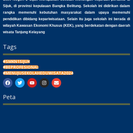
Sijuk, di provinsi kepulauan Bangka Belitung. Sekolah ini didirikan dalam
rangka memenuhi kebutuhan masyarakat dalam upaya memenuhi
pendidikan dibidang kepariwisataan. Selain itu juga sekolah ini berada di
wilayah Kawasan Ekonomi Khusus (KEK), yang berdekatan dengan daerah
wisata Tanjung Kelayang
Tags
#SMKN1SIJUK
#BEPROFESIONAL
#MENUJUSEKOLAHEDUWISATA2024
F
T
Y
I
E
a
w
o
n
n
c
i
u
s
v
Peta
e
t
t
t
e
b
t
u
a
l
o
e
b
g
o
o
r
e
r
p
k
a
e
m