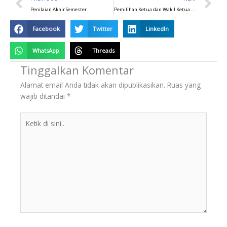
Penilaian Akhir Semester
Pemilihan Ketua dan Wakil Ketua OSIS tahun ajaran 2023/2024
Facebook
Twitter
LinkedIn
WhatsApp
Threads
Tinggalkan Komentar
Alamat email Anda tidak akan dipublikasikan.
Ruas yang
wajib ditandai
*
Ketik
di
sini..
BERITA
TERKINI