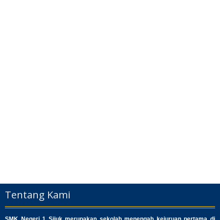
Tentang Kami
SMK Negeri 1 Sijuk merupakan sekolah menengah kejuruan pertama di