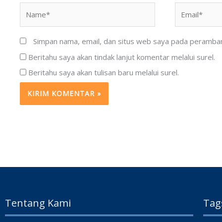
Name*
Email*
Simpan nama, email, dan situs web saya pada peramban 
Beritahu saya akan tindak lanjut komentar melalui surel.
Beritahu saya akan tulisan baru melalui surel.
Tentang Kami
Tag