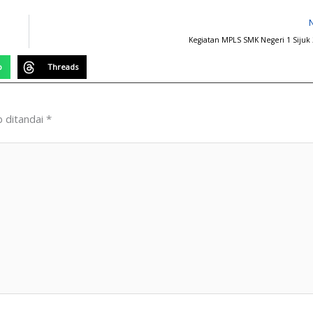
Kegiatan MPLS SMK Negeri 1 Sijuk
p
Threads
b ditandai
*