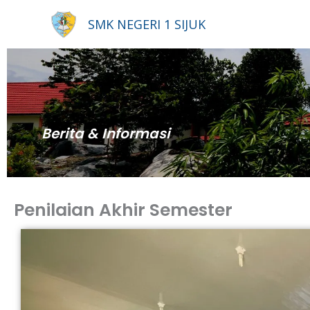
Lewati
SMK NEGERI 1 SIJUK
ke
konten
Berita & Informasi
Penilaian Akhir Semester