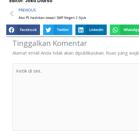
Editor: Joko Diarso
Prev
PREVIOUS
Aksi P5 hadirkan siswa/i SMP Negeri 2 Sijuk
Facebook
Twitter
LinkedIn
WhatsAp
Tinggalkan Komentar
Alamat email Anda tidak akan dipublikasikan.
Ruas yang waji
Ketik
di
sini..