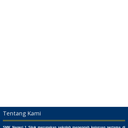
Tentang Kami
SMK Negeri 1 Sijuk merupakan sekolah menengah kejuruan pertama di