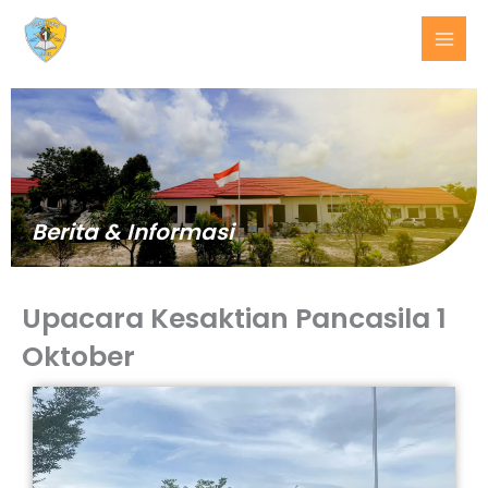
Lewati
ke
konten
Berita & Informasi
Upacara Kesaktian Pancasila 1
Oktober
BERITA
TERKINI