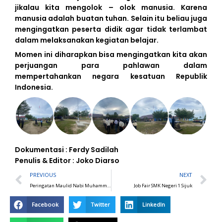
jikalau kita mengolok – olok manusia. Karena
manusia adalah buatan tuhan. Selain itu beliau juga
mengingatkan peserta didik agar tidak terlambat
dalam melaksanakan kegiatan belajar.
Momen ini diharapkan bisa mengingatkan kita akan
perjuangan para pahlawan dalam
mempertahankan negara kesatuan Republik
Indonesia.
Dokumentasi : Ferdy Sadilah
Penulis & Editor : Joko Diarso
Prev
N
PREVIOUS
NEXT
Peringatan Maulid Nabi Muhammad SAW 12 Rabiul Awal 1445H
Job Fair SMK Negeri 1 Sijuk
Facebook
Twitter
LinkedIn