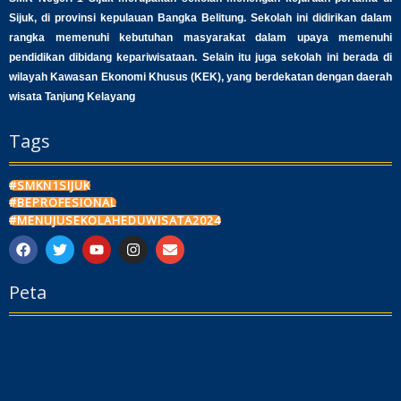
Sijuk, di provinsi kepulauan Bangka Belitung. Sekolah ini didirikan dalam
rangka memenuhi kebutuhan masyarakat dalam upaya memenuhi
pendidikan dibidang kepariwisataan. Selain itu juga sekolah ini berada di
wilayah Kawasan Ekonomi Khusus (KEK), yang berdekatan dengan daerah
wisata Tanjung Kelayang
Tags
#SMKN1SIJUK
#BEPROFESIONAL
#MENUJUSEKOLAHEDUWISATA2024
F
T
Y
I
E
a
w
o
n
n
c
i
u
s
v
Peta
e
t
t
t
e
b
t
u
a
l
o
e
b
g
o
o
r
e
r
p
k
a
e
m