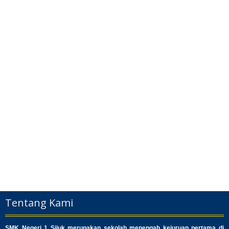
Tentang Kami
SMK Negeri 1 Sijuk merupakan sekolah menengah kejuruan pertama di