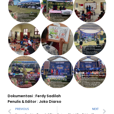
Dokumentasi : Ferdy Sadilah
BERITA
TERKINI
Penulis & Editor : Joko Diarso
Prev
N
PREVIOUS
NEXT