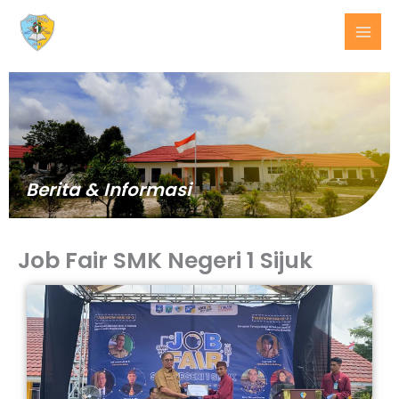
Lewati
ke
konten
Berita & Informasi
Job Fair SMK Negeri 1 Sijuk
BERITA
TERKINI