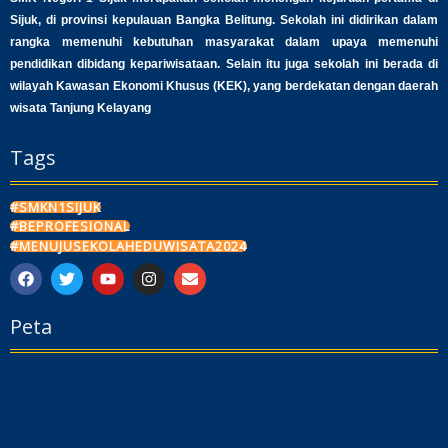
Sijuk, di provinsi kepulauan Bangka Belitung. Sekolah ini didirikan dalam
rangka memenuhi kebutuhan masyarakat dalam upaya memenuhi
pendidikan dibidang kepariwisataan. Selain itu juga sekolah ini berada di
wilayah Kawasan Ekonomi Khusus (KEK), yang berdekatan dengan daerah
wisata Tanjung Kelayang
Tags
#SMKN1SIJUK
#BEPROFESIONAL
#MENUJUSEKOLAHEDUWISATA2024
F
T
Y
I
E
a
w
o
n
n
c
i
u
s
v
Peta
e
t
t
t
e
b
t
u
a
l
o
e
b
g
o
o
r
e
r
p
k
a
e
m