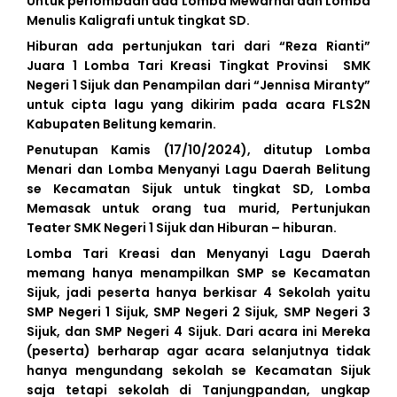
Untuk perlombaan ada Lomba Mewarnai dan Lomba
Menulis Kaligrafi untuk tingkat SD.
Hiburan ada pertunjukan tari dari “Reza Rianti”
Juara 1 Lomba Tari Kreasi Tingkat Provinsi SMK
Negeri 1 Sijuk dan Penampilan dari “Jennisa Miranty”
untuk cipta lagu yang dikirim pada acara FLS2N
Kabupaten Belitung kemarin.
Penutupan Kamis (17/10/2024), ditutup Lomba
Menari dan Lomba Menyanyi Lagu Daerah Belitung
se Kecamatan Sijuk untuk tingkat SD, Lomba
Memasak untuk orang tua murid, Pertunjukan
Teater SMK Negeri 1 Sijuk dan Hiburan – hiburan.
Lomba Tari Kreasi dan Menyanyi Lagu Daerah
memang hanya menampilkan SMP se Kecamatan
Sijuk, jadi peserta hanya berkisar 4 Sekolah yaitu
SMP Negeri 1 Sijuk, SMP Negeri 2 Sijuk, SMP Negeri 3
Sijuk, dan SMP Negeri 4 Sijuk. Dari acara ini Mereka
BERITA
(peserta) berharap agar acara selanjutnya tidak
TERKINI
hanya mengundang sekolah se Kecamatan Sijuk
saja tetapi sekolah di Tanjungpandan, ungkap