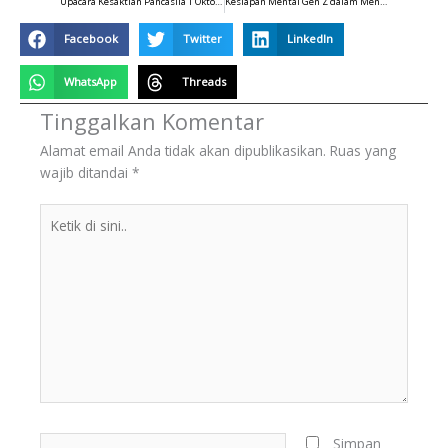
Upacara Kesaktian Pancasila 1 Oktober
Kesiapan Mental Gen Z dalam Menghadapi Tantangan Dunia Kerja
Facebook
Twitter
LinkedIn
WhatsApp
Threads
Tinggalkan Komentar
Alamat email Anda tidak akan dipublikasikan.
Ruas yang
wajib ditandai
*
Ketik
di
sini..
Name*
Simpan