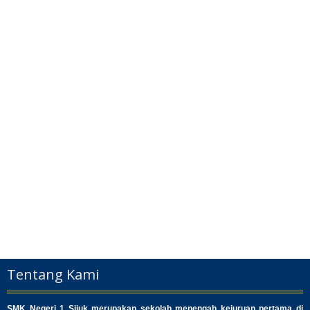
Tentang Kami
SMK Negeri 1 Sijuk merupakan sekolah menengah kejuruan pertama di