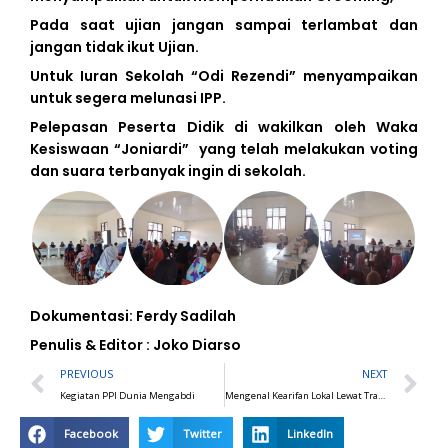
Pada saat ujian jangan sampai terlambat dan
jangan tidak ikut Ujian.
Untuk Iuran Sekolah “Odi Rezendi” menyampaikan
untuk segera melunasi IPP.
Pelepasan Peserta Didik di wakilkan oleh Waka
Kesiswaan “Joniardi” yang telah melakukan voting
dan suara terbanyak ingin di sekolah.
Dokumentasi: Ferdy Sadilah
Penulis & Editor : Joko Diarso
Prev
N
PREVIOUS
NEXT
Kegiatan PPI Dunia Mengabdi
Mengenal Kearifan Lokal Lewat Tradisi Makan Bedulang: Ratusan Pelajar SMK Negeri 1 Sijuk Kunjungi Rumah Adat Melayu Belitung
Facebook
Twitter
LinkedIn