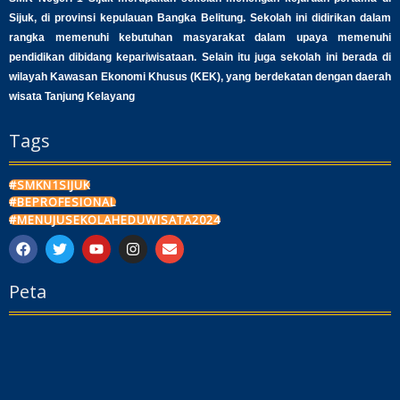
Sijuk, di provinsi kepulauan Bangka Belitung. Sekolah ini didirikan dalam
rangka memenuhi kebutuhan masyarakat dalam upaya memenuhi
pendidikan dibidang kepariwisataan. Selain itu juga sekolah ini berada di
wilayah Kawasan Ekonomi Khusus (KEK), yang berdekatan dengan daerah
wisata Tanjung Kelayang
Tags
#SMKN1SIJUK
#BEPROFESIONAL
#MENUJUSEKOLAHEDUWISATA2024
F
T
Y
I
E
a
w
o
n
n
c
i
u
s
v
Peta
e
t
t
t
e
b
t
u
a
l
o
e
b
g
o
o
r
e
r
p
k
a
e
m