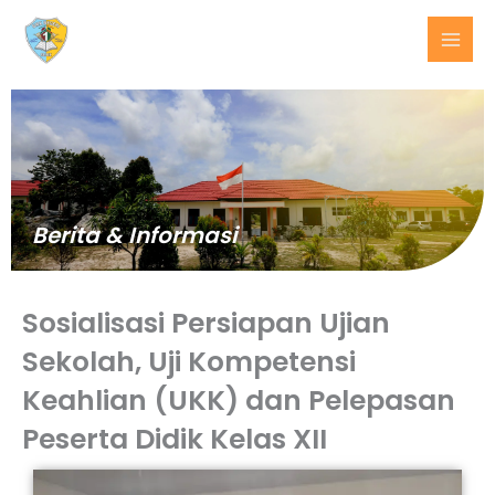
Lewati
ke
konten
Berita & Informasi
Sosialisasi Persiapan Ujian
Sekolah, Uji Kompetensi
Keahlian (UKK) dan Pelepasan
BERITA
Peserta Didik Kelas XII
TERKINI