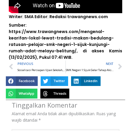
Writer: SMA Editor: Redaksi trawangnews.com
Sumber:
https://www.trawangnews.com/mengenal-
kearifan-lokal-lewat-tradisi-makan-bedulang-
ratusan-pelajar-smk-negeri-1-sijuk-kunjungi-
rumah-adat-melayu-belitung/, di akses Kamis
(13/02/2025), Pukul 07:41 WIB.
Prev
N
PREVIOUS
NEXT
Sosialisasi Persiapan Ujian Sekolah, Uji Kompetensi Keahlian (UKK) dan Pelepasan Peserta Didik Kelas XII
SMK Negeri 1 Sijuk Gelar Tahap Aksi P5: Lestarikan Budaya Bedulang Besame
Facebook
Twitter
LinkedIn
WhatsApp
Threads
Tinggalkan Komentar
Alamat email Anda tidak akan dipublikasikan.
Ruas yang
wajib ditandai
*