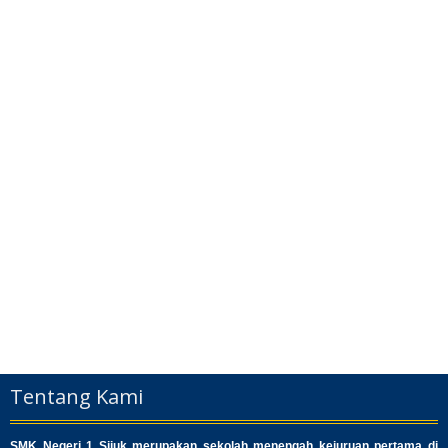
Tentang Kami
SMK Negeri 1 Sijuk merupakan sekolah menengah kejuruan pertama di