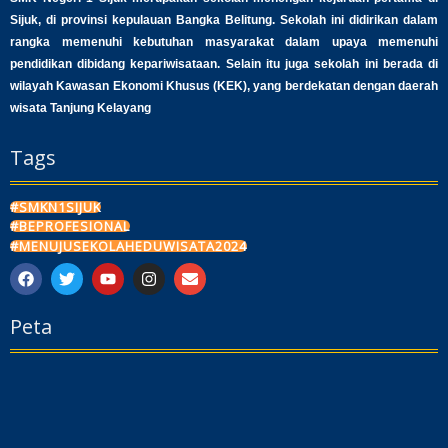
Sijuk, di provinsi kepulauan Bangka Belitung. Sekolah ini didirikan dalam
rangka memenuhi kebutuhan masyarakat dalam upaya memenuhi
pendidikan dibidang kepariwisataan. Selain itu juga sekolah ini berada di
wilayah Kawasan Ekonomi Khusus (KEK), yang berdekatan dengan daerah
wisata Tanjung Kelayang
Tags
#SMKN1SIJUK
#BEPROFESIONAL
#MENUJUSEKOLAHEDUWISATA2024
F
T
Y
I
E
a
w
o
n
n
c
i
u
s
v
Peta
e
t
t
t
e
b
t
u
a
l
o
e
b
g
o
o
r
e
r
p
k
a
e
m