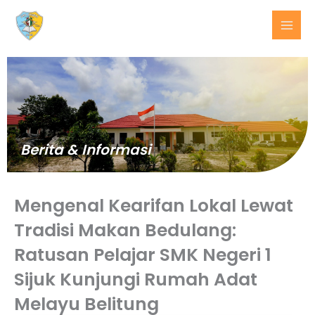
Lewati
ke
konten
Berita & Informasi
Mengenal Kearifan Lokal Lewat
Tradisi Makan Bedulang:
Ratusan Pelajar SMK Negeri 1
BERITA
Sijuk Kunjungi Rumah Adat
TERKINI
Melayu Belitung