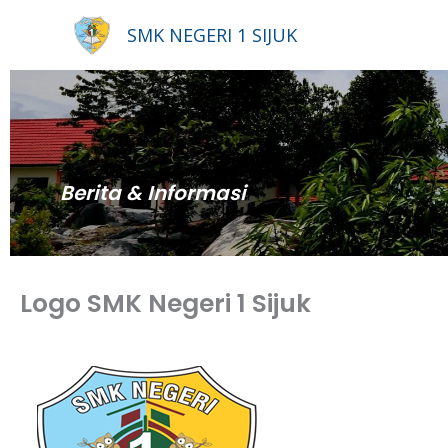
Lewati
SMK NEGERI 1 SIJUK
ke
konten
Berita & Informasi
Logo SMK Negeri 1 Sijuk