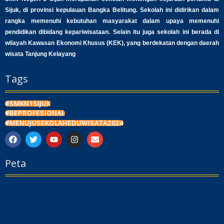
Sijuk, di provinsi kepulauan Bangka Belitung. Sekolah ini didirikan dalam
rangka memenuhi kebutuhan masyarakat dalam upaya memenuhi
pendidikan dibidang kepariwisataan. Selain itu juga sekolah ini berada di
wilayah Kawasan Ekonomi Khusus (KEK), yang berdekatan dengan daerah
wisata Tanjung Kelayang
Tags
#SMKN1SIJUK
#BEPROFESIONAL
#MENUJUSEKOLAHEDUWISATA2024
F
T
Y
I
E
a
w
o
n
n
c
i
u
s
v
Peta
e
t
t
t
e
b
t
u
a
l
o
e
b
g
o
o
r
e
r
p
k
a
e
m