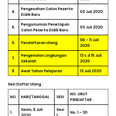
Pengesahan Calon Peserta
4.
02 Juli 2020
Didik Baru
Pengumuman Penetapan
5.
03 Juli 2020
Calon Peserta Didik Baru
06 – 11 Juli
6.
Pendaftaran Ulang
2020
Pengenalan Lingkungan
13 s.d 15 Juli
7.
Sekolah
2020
8.
Awal Tahun Pelajaran
13 Juli 2020
Sesi
Daftar Ulang
:
NO. URUT
NO.
HARI/TANGGAL
SESI
PENDAFTAR
BERITA
TERKINI
Senin, 6 Juli
Sesi
1.
No. 1 – 30
2020
1