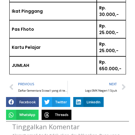
Rp.
Ikat Pinggang
30.000,-
Rp.
Pas Fhoto
25.000,-
Rp.
Kartu Pelajar
25.000,-
Rp.
JUMLAH
650.000,-
Prev
N
PREVIOUS
NEXT
Daftar Sementara Siswa/i yang di terima Melalui Jalur Prestasi
Logo SMK Negeri 1 Sijuk
Facebook
Twitter
LinkedIn
WhatsApp
Threads
Tinggalkan Komentar