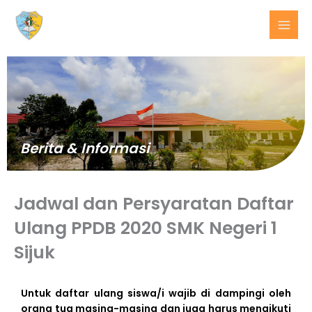
Lewati
ke
konten
Berita & Informasi
Jadwal dan Persyaratan Daftar
Ulang PPDB 2020 SMK Negeri 1
Sijuk
BERITA
TERKINI
Untuk daftar ulang siswa/i wajib di dampingi oleh
orang tua masing-masing dan juga harus mengikuti