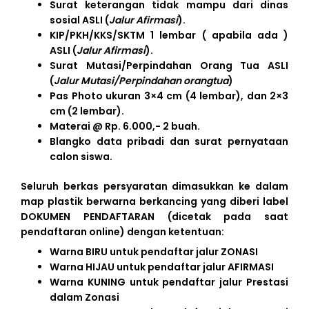
Surat keterangan tidak mampu dari dinas
sosial ASLI (
Jalur Afirmasi
).
KIP/PKH/KKS/SKTM 1 lembar ( apabila ada )
ASLI (
Jalur Afirmasi
).
Surat Mutasi/Perpindahan Orang Tua ASLI
(
Jalur Mutasi/Perpindahan orangtua
)
Pas Photo ukuran 3×4 cm (4 lembar), dan 2×3
cm (2 lembar).
Materai @ Rp. 6.000,- 2 buah.
Blangko data pribadi dan surat pernyataan
calon siswa.
Seluruh berkas persyaratan dimasukkan ke dalam
map plastik berwarna berkancing yang diberi label
DOKUMEN PENDAFTARAN (dicetak pada saat
pendaftaran online) dengan ketentuan:
Warna BIRU untuk pendaftar jalur ZONASI
Warna HIJAU untuk pendaftar jalur AFIRMASI
Warna KUNING untuk pendaftar jalur Prestasi
dalam Zonasi