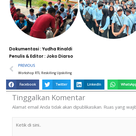
Dokumentasi : Yudha Rinaldi
Penulis & Editor : Joko Diarso
Prev
PREVIOUS
Workshop RTL Reskilling Upskilling
Facebook
Twitter
LinkedIn
WhatsAp
Tinggalkan Komentar
Alamat email Anda tidak akan dipublikasikan.
Ruas yang waji
Ketik
di
sini..