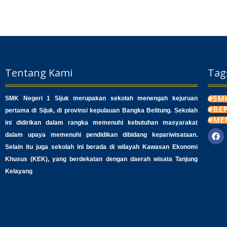
Tentang Kami
Tag
#SMK
SMK Negeri 1 Sijuk merupakan sekolah menengah kejuruan
#BE
pertama di Sijuk, di provinsi kepulauan Bangka Belitung. Sekolah
#ME
ini didirikan dalam rangka memenuhi kebutuhan masyarakat
dalam upaya memenuhi pendidikan dibidang kepariwisataan.
F
a
Selain itu juga sekolah ini berada di wilayah Kawasan Ekonomi
c
Khusus (KEK), yang berdekatan dengan daerah wisata Tanjung
e
b
Kelayang
o
o
k