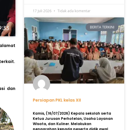
17 Juli 2026
Tidak ada komentar
BERITA TERKINI
eralamat
erkait.
asi dan
Persiapan PKL kelas XII
Kamis, (16/07/2026) Kepala sekolah serta
Ketua Jurusan Perhotelan, Usaha Layanan
Wisata, dan Kuliner. Melakukan
pengarahan kepada peserta didik awal