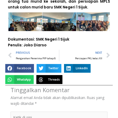
orang tua murid ke sekolah, dan persiapan MPLS
untuk calon murid baru SMK Negeri 1 Sijuk.
Dokumentasi: SMK Negeri 1 Sijuk
Penulis: Joko Diarso
Prev
N
PREVIOUS
NEXT
Pengarahan Penerima PIP tahap 8
Persiapan PKL kelas XII
Facebook
Twitter
LinkedIn
WhatsApp
Threads
Tinggalkan Komentar
Alamat email Anda tidak akan dipublikasikan.
Ruas yang
wajib ditandai
*
Ketik