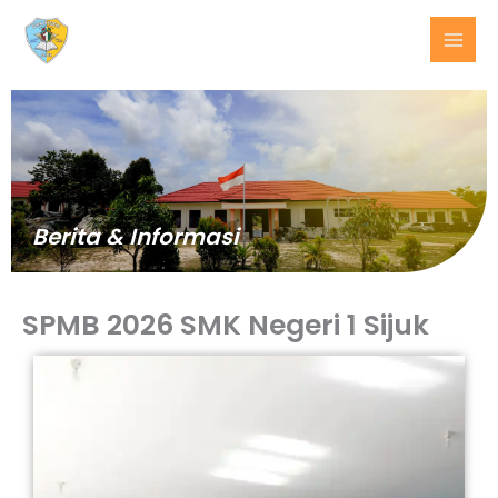
Lewati
ke
konten
Berita & Informasi
SPMB 2026 SMK Negeri 1 Sijuk
BERITA
TERKINI