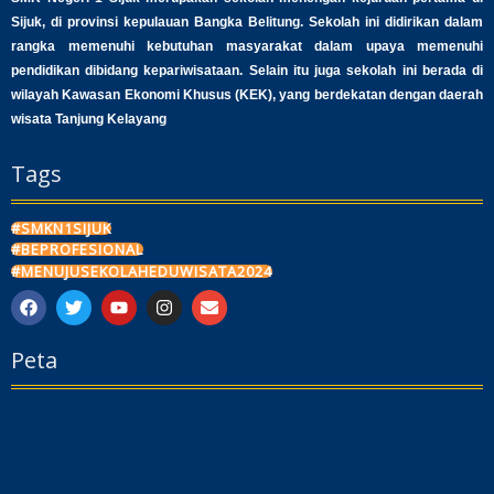
Sijuk, di provinsi kepulauan Bangka Belitung. Sekolah ini didirikan dalam
rangka memenuhi kebutuhan masyarakat dalam upaya memenuhi
pendidikan dibidang kepariwisataan. Selain itu juga sekolah ini berada di
wilayah Kawasan Ekonomi Khusus (KEK), yang berdekatan dengan daerah
wisata Tanjung Kelayang
Tags
#SMKN1SIJUK
#BEPROFESIONAL
#MENUJUSEKOLAHEDUWISATA2024
F
T
Y
I
E
a
w
o
n
n
c
i
u
s
v
Peta
e
t
t
t
e
b
t
u
a
l
o
e
b
g
o
o
r
e
r
p
k
a
e
m