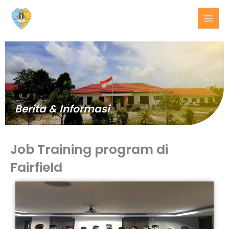
Lewati
ke
konten
Berita & Informasi
Job Training program di
Fairfield
BERITA
TERKINI