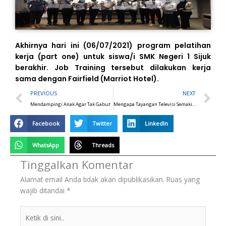
Akhirnya hari ini (06/07/2021) program pelatihan
kerja (part one) untuk siswa/i SMK Negeri 1 Sijuk
berakhir. Job Training tersebut dilakukan kerja
sama dengan Fairfield (Marriot Hotel).
Prev
N
PREVIOUS
NEXT
Mendampingi Anak Agar Tak Gabut
Mengapa Tayangan Televisi Semakin Tak Bersahabat dengan Anak-anak?
Facebook
Twitter
LinkedIn
WhatsApp
Threads
Tinggalkan Komentar
Alamat email Anda tidak akan dipublikasikan.
Ruas yang
wajib ditandai
*
Ketik
di