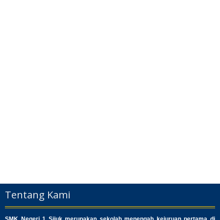
Tentang Kami
SMK Negeri 1 Sijuk merupakan sekolah menengah kejuruan pertama di