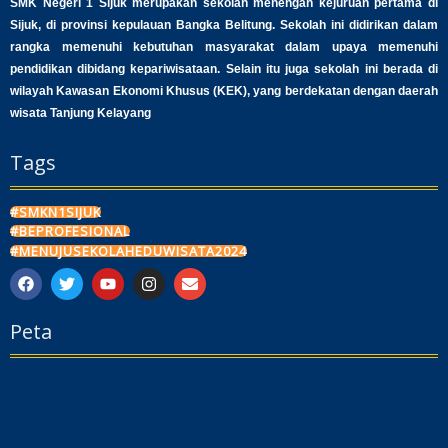
SMK Negeri 1 Sijuk merupakan sekolah menengah kejuruan pertama di
Sijuk, di provinsi kepulauan Bangka Belitung. Sekolah ini didirikan dalam
rangka memenuhi kebutuhan masyarakat dalam upaya memenuhi
pendidikan dibidang kepariwisataan. Selain itu juga sekolah ini berada di
wilayah Kawasan Ekonomi Khusus (KEK), yang berdekatan dengan daerah
wisata Tanjung Kelayang
Tags
#SMKN1SIJUK
#BEPROFESIONAL
#MENUJUSEKOLAHEDUWISATA2024
F
T
Y
I
E
a
w
o
n
n
c
i
u
s
v
Peta
e
t
t
t
e
b
t
u
a
l
o
e
b
g
o
o
r
e
r
p
k
a
e
m