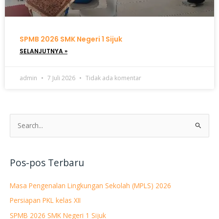
SPMB 2026 SMK Negeri 1 Sijuk
SELANJUTNYA »
admin
7 Juli 2026
Tidak ada komentar
C
a
r
Pos-pos Terbaru
i
u
Masa Pengenalan Lingkungan Sekolah (MPLS) 2026
n
Persiapan PKL kelas XII
t
SPMB 2026 SMK Negeri 1 Sijuk