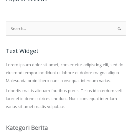
C
a
r
Text Widget
i
u
Lorem ipsum dolor sit amet, consectetur adipiscing elit, sed do
n
eiusmod tempor incididunt ut labore et dolore magna aliqua.
t
Malesuada proin libero nunc consequat interdum varius.
u
Lobortis mattis aliquam faucibus purus. Tellus id interdum velit
k
laoreet id donec ultrices tincidunt. Nunc consequat interdum
:
varius sit amet mattis vulputate.
Kategori Berita