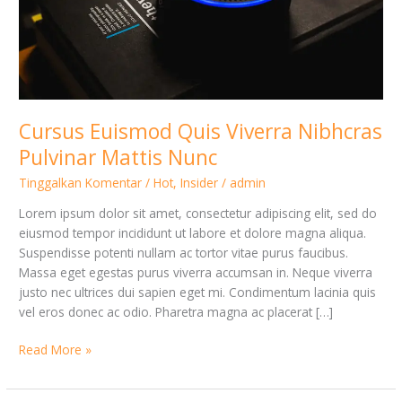
Cursus Euismod Quis Viverra Nibhcras
Pulvinar Mattis Nunc
Tinggalkan Komentar
/
Hot
,
Insider
/
admin
Lorem ipsum dolor sit amet, consectetur adipiscing elit, sed do
eiusmod tempor incididunt ut labore et dolore magna aliqua.
Suspendisse potenti nullam ac tortor vitae purus faucibus.
Massa eget egestas purus viverra accumsan in. Neque viverra
justo nec ultrices dui sapien eget mi. Condimentum lacinia quis
vel eros donec ac odio. Pharetra magna ac placerat […]
Read More »