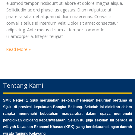
eiusmod tempor incididunt ut labore et dolore magna aliqua.
Sollicitudin ac orci phasellus egestas. Diam vulputate ut
pharetra sit amet aliquam id diam maecenas. Convallis
convallis tellus id interdum velit. Dolor sit amet consectetur
adipiscing. Ante metus dictum at tempor commodo
ullamcorper a. Integer feugiat
Read More »
Tentang Kami
SMK Negeri 1 Sijuk merupakan sekolah menengah kejuruan pertama di
Sijuk, di provinsi kepulauan Bangka Belitung. Sekolah ini didirikan dalam
rangka memenuhi kebutuhan masyarakat dalam upaya memenuhi
pendidikan dibidang kepariwisataan. Selain itu juga sekolah ini berada di
wilayah Kawasan Ekonomi Khusus (KEK), yang berdekatan dengan daerah
wisata Tanjung Kelayang