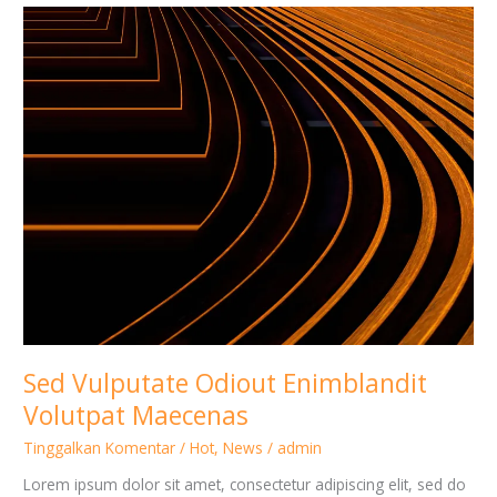
Sed
Vulputate
Odiout
Enimblandit
Volutpat
Maecenas
Sed Vulputate Odiout Enimblandit
Volutpat Maecenas
Tinggalkan Komentar
/
Hot
,
News
/
admin
Lorem ipsum dolor sit amet, consectetur adipiscing elit, sed do