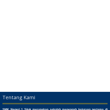
Tentang Kami
SMK Negeri 1 Sijuk merupakan sekolah menengah kejuruan pertama di