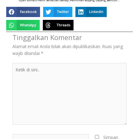
Ujian Sumatif Akhir Semester Genap
Pemilihan Bujang Dayang Belitung Kecamatan Sijuk
Facebook
Twitter
LinkedIn
WhatsApp
Threads
Tinggalkan Komentar
Alamat email Anda tidak akan dipublikasikan.
Ruas yang
wajib ditandai
*
Ketik
di
sini..
Name*
Simpan