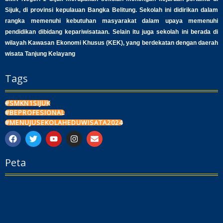
Sijuk, di provinsi kepulauan Bangka Belitung. Sekolah ini didirikan dalam
rangka memenuhi kebutuhan masyarakat dalam upaya memenuhi
pendidikan dibidang kepariwisataan. Selain itu juga sekolah ini berada di
wilayah Kawasan Ekonomi Khusus (KEK), yang berdekatan dengan daerah
wisata Tanjung Kelayang
Tags
#SMKN1SIJUK
#BEPROFESIONAL
#MENUJUSEKOLAHEDUWISATA2024
F
T
Y
I
E
a
w
o
n
n
c
i
u
s
v
Peta
e
t
t
t
e
b
t
u
a
l
o
e
b
g
o
o
r
e
r
p
k
a
e
m