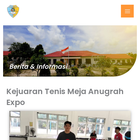
Lewati
ke
konten
Berita & Informasi
Kejuaran Tenis Meja Anugrah
Expo
BERITA
TERKINI