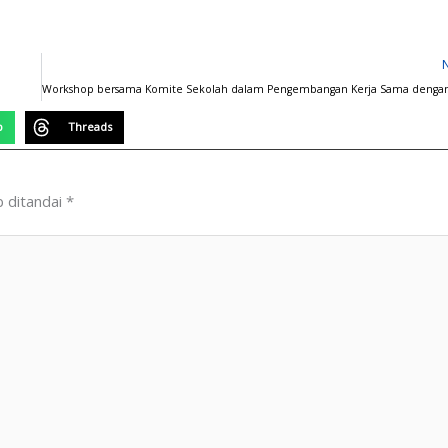
p
Threads
b ditandai
*