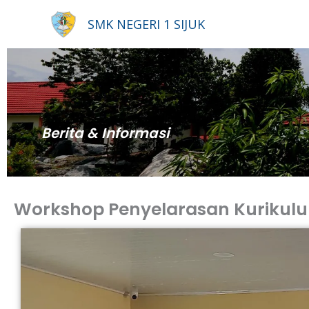
Lewati
SMK NEGERI 1 SIJUK
ke
konten
Berita & Informasi
Workshop Penyelarasan Kurikulu