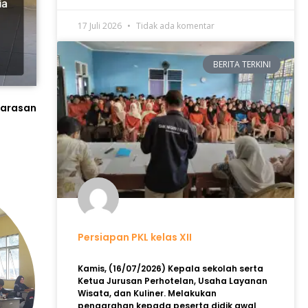
17 Juli 2026
Tidak ada komentar
BERITA TERKINI
larasan
Persiapan PKL kelas XII
Kamis, (16/07/2026) Kepala sekolah serta
Ketua Jurusan Perhotelan, Usaha Layanan
Wisata, dan Kuliner. Melakukan
pengarahan kepada peserta didik awal