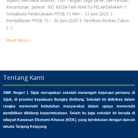
seperti Memakai Masker, Cuci Tangan, Jaga Jarak, dan Hindari
SMK
Kerumunan. Jadwal : NO. KEGIATAN WAKTU PELAKSANAAN 1.
Negeri
Sosialisasi Pelaksanaan PPDB 11 Mei – 12 Juni 2020 2.
1
Pendaftaran PPDB 15 – 30 Juni 2020 3. Verifikasi Berkas Calon
Sijuk
[…]
Read More »
Tentang Kami
SMK Negeri 1 Sijuk merupakan sekolah menengah kejuruan pertama di
Sijuk, di provinsi kepulauan Bangka Belitung. Sekolah ini didirikan dalam
rangka memenuhi kebutuhan masyarakat dalam upaya memenuhi
pendidikan dibidang kepariwisataan. Selain itu juga sekolah ini berada di
wilayah Kawasan Ekonomi Khusus (KEK), yang berdekatan dengan daerah
wisata Tanjung Kelayang