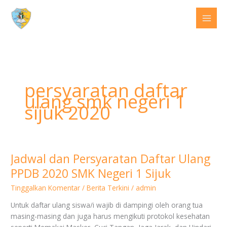
Lewati
ke
konten
persyaratan daftar
ulang smk negeri 1
sijuk 2020
Jadwal dan Persyaratan Daftar Ulang
Jadwal
dan
PPDB 2020 SMK Negeri 1 Sijuk
Persyaratan
Tinggalkan Komentar
/
Berita Terkini
/
admin
Daftar
Ulang
Untuk daftar ulang siswa/i wajib di dampingi oleh orang tua
PPDB
masing-masing dan juga harus mengikuti protokol kesehatan
2020