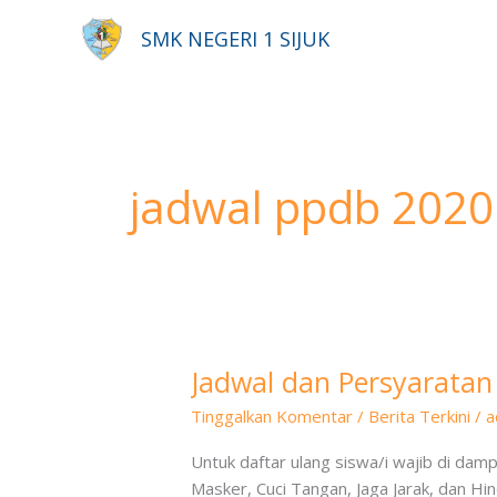
Lewati
SMK NEGERI 1 SIJUK
ke
konten
jadwal ppdb 2020 
Jadwal dan Persyaratan
Jadwal
dan
Tinggalkan Komentar
/
Berita Terkini
/
a
Persyaratan
Daftar
Untuk daftar ulang siswa/i wajib di dam
Ulang
Masker, Cuci Tangan, Jaga Jarak, dan 