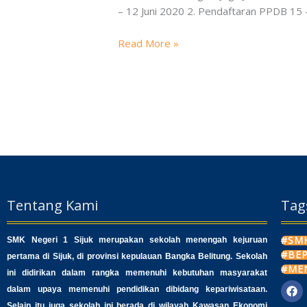
PPDB
– 12 Juni 2020 2. Pendaftaran PPDB 15 – 
2020
SMK
Read More »
Negeri
1
Sijuk
Tentang Kami
Tag
#SMK
SMK Negeri 1 Sijuk merupakan sekolah menengah kejuruan
#BE
pertama di Sijuk, di provinsi kepulauan Bangka Belitung. Sekolah
#ME
ini didirikan dalam rangka memenuhi kebutuhan masyarakat
dalam upaya memenuhi pendidikan dibidang kepariwisataan.
F
a
Selain itu juga sekolah ini berada di wilayah Kawasan Ekonomi