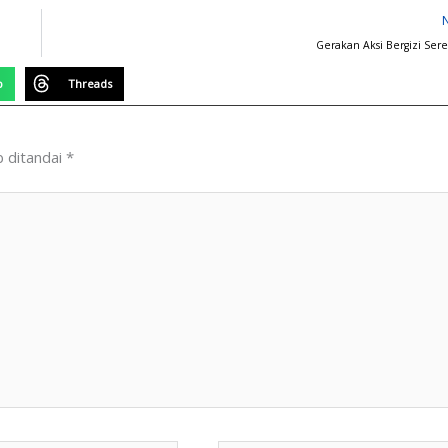
Gerakan Aksi Bergizi Ser
p
Threads
b ditandai
*