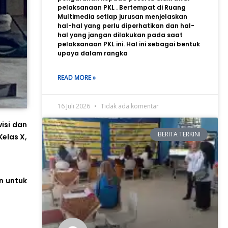
pelaksanaan PKL . Bertempat di Ruang
Multimedia setiap jurusan menjelaskan
hal-hal yang perlu diperhatikan dan hal-
hal yang jangan dilakukan pada saat
pelaksanaan PKL ini. Hal ini sebagai bentuk
upaya dalam rangka
READ MORE »
16 Juli 2026
Tidak ada komentar
isi dan
BERITA TERKINI
Kelas X,
an untuk