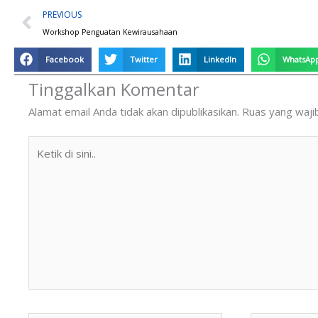
Prev
PREVIOUS
Workshop Penguatan Kewirausahaan
Facebook
Twitter
LinkedIn
WhatsAp
Tinggalkan Komentar
Alamat email Anda tidak akan dipublikasikan.
Ruas yang waji
Ketik
di
sini..