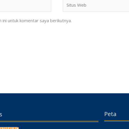
Situs
Web
ini untuk komentar saya berikutnya.
Peta
s
N1SIJUK