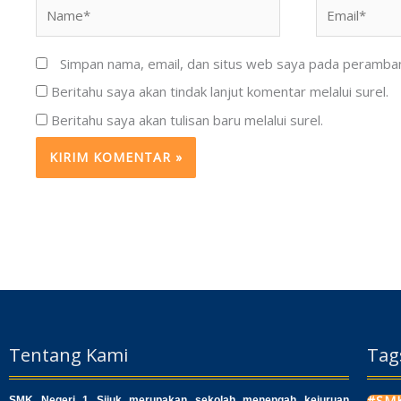
Name*
Email*
Simpan nama, email, dan situs web saya pada peramban 
Beritahu saya akan tindak lanjut komentar melalui surel.
Beritahu saya akan tulisan baru melalui surel.
Tentang Kami
Tag
#SMK
SMK Negeri 1 Sijuk merupakan sekolah menengah kejuruan