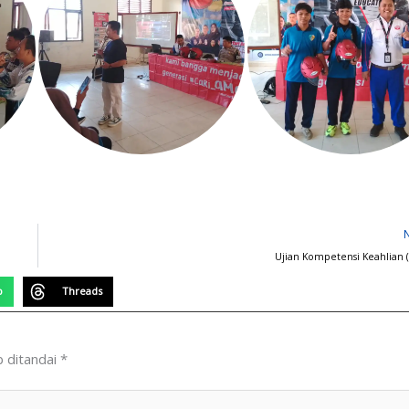
Ujian Kompetensi Keahlian 
p
Threads
b ditandai
*