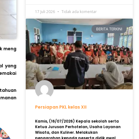
17 Juli 2026
Tidak ada komentar
BERITA TERKINI
uk meng
al yang
memakai
etahuan
eamanan
Persiapan PKL kelas XII
Kamis, (16/07/2026) Kepala sekolah serta
Ketua Jurusan Perhotelan, Usaha Layanan
Wisata, dan Kuliner. Melakukan
pengarahan kepada peserta didik awal