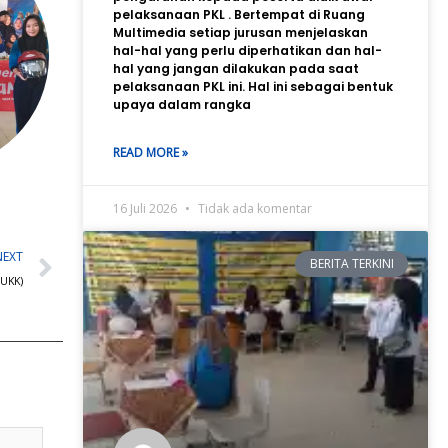
pelaksanaan PKL . Bertempat di Ruang
Multimedia setiap jurusan menjelaskan
hal-hal yang perlu diperhatikan dan hal-
hal yang jangan dilakukan pada saat
pelaksanaan PKL ini. Hal ini sebagai bentuk
upaya dalam rangka
READ MORE »
16 Juli 2026
Tidak ada komentar
Next
NEXT
BERITA TERKINI
(UKK)