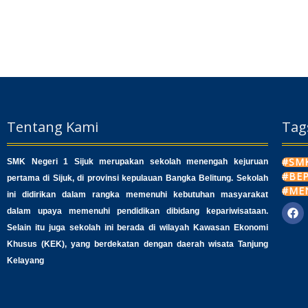
Tentang Kami
Tag
#SMK
SMK Negeri 1 Sijuk merupakan sekolah menengah kejuruan
#BE
pertama di Sijuk, di provinsi kepulauan Bangka Belitung. Sekolah
#ME
ini didirikan dalam rangka memenuhi kebutuhan masyarakat
dalam upaya memenuhi pendidikan dibidang kepariwisataan.
F
a
Selain itu juga sekolah ini berada di wilayah Kawasan Ekonomi
c
Khusus (KEK), yang berdekatan dengan daerah wisata Tanjung
e
b
Kelayang
o
o
k