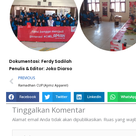
Dokumentasi: Ferdy Sadilah
Penulis & Editor: Joko Diarso
Prev
PREVIOUS
Ramadhan CUP (Ajimz Apparel)
Facebook
Twitter
LinkedIn
WhatsAp
Tinggalkan Komentar
Alamat email Anda tidak akan dipublikasikan.
Ruas yang waji
Ketik