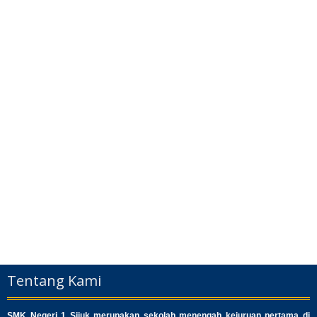
Tentang Kami
SMK Negeri 1 Sijuk merupakan sekolah menengah kejuruan pertama di