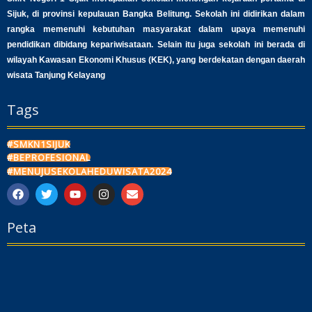
Sijuk, di provinsi kepulauan Bangka Belitung. Sekolah ini didirikan dalam
rangka memenuhi kebutuhan masyarakat dalam upaya memenuhi
pendidikan dibidang kepariwisataan. Selain itu juga sekolah ini berada di
wilayah Kawasan Ekonomi Khusus (KEK), yang berdekatan dengan daerah
wisata Tanjung Kelayang
Tags
#SMKN1SIJUK
#BEPROFESIONAL
#MENUJUSEKOLAHEDUWISATA2024
F
T
Y
I
E
a
w
o
n
n
c
i
u
s
v
Peta
e
t
t
t
e
b
t
u
a
l
o
e
b
g
o
o
r
e
r
p
k
a
e
m