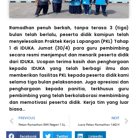
Ramadhan penuh berkah, tanpa terasa 3 (tiga)
bulan telah berlalu, peserta didik kamipun telah
menyelesaikan Praktek Kerja Lapangan (PKL) Tahap
1 di IDUKA. Jumat (30/4) para guru pembimbing
secara resmi menjemput dan menarik peserta didik
dari IDUKA. Ucapan terima kasih dan penghargaan
kepada IDUKA yang telah berbagi ilmu dan
memberikan fasilitas PKL kepada peserta didik kami
selama tiga bulan pelaksanaan. Juga apresiasi dan
penghargaan kepada panitia, terkhusus guru
pembimbing yang telah berkolaborasi membimbing
dan memotivasi peserta didik. Kerja tim yang luar
biasa…
Prev
N
PREVIOUS
NEXT
Pekan Ramadhan SMK Negeri 1 Sijuk hari ke-5
Juara Pekan Ramadhan 1442 H
Facebook
Twitter
LinkedIn