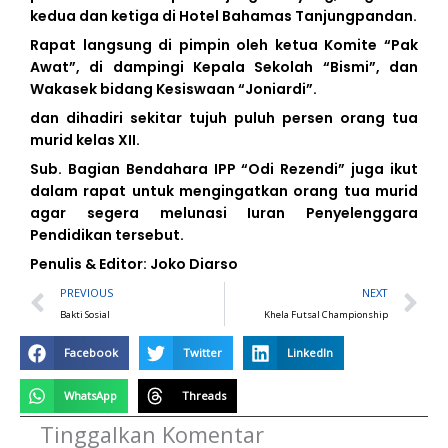
kedua dan ketiga di Hotel Bahamas Tanjungpandan.
Rapat langsung di pimpin oleh ketua Komite “Pak
Awat”, di dampingi Kepala Sekolah “Bismi”, dan
Wakasek bidang Kesiswaan “Joniardi”.
dan dihadiri sekitar tujuh puluh persen orang tua
murid kelas XII.
Sub. Bagian Bendahara IPP “Odi Rezendi” juga ikut
dalam rapat untuk mengingatkan orang tua murid
agar segera melunasi Iuran Penyelenggara
Pendidikan tersebut.
Penulis & Editor: Joko Diarso
Prev
N
PREVIOUS
NEXT
Bakti Sosial
Khela Futsal Championship
Facebook
Twitter
LinkedIn
WhatsApp
Threads
Tinggalkan Komentar