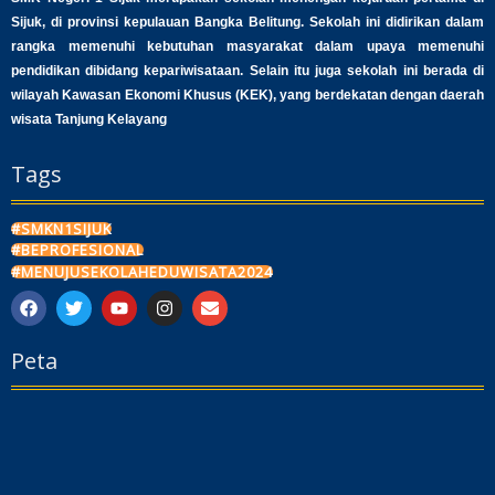
Sijuk, di provinsi kepulauan Bangka Belitung. Sekolah ini didirikan dalam
rangka memenuhi kebutuhan masyarakat dalam upaya memenuhi
pendidikan dibidang kepariwisataan. Selain itu juga sekolah ini berada di
wilayah Kawasan Ekonomi Khusus (KEK), yang berdekatan dengan daerah
wisata Tanjung Kelayang
Tags
#SMKN1SIJUK
#BEPROFESIONAL
#MENUJUSEKOLAHEDUWISATA2024
F
T
Y
I
E
a
w
o
n
n
c
i
u
s
v
Peta
e
t
t
t
e
b
t
u
a
l
o
e
b
g
o
o
r
e
r
p
k
a
e
m