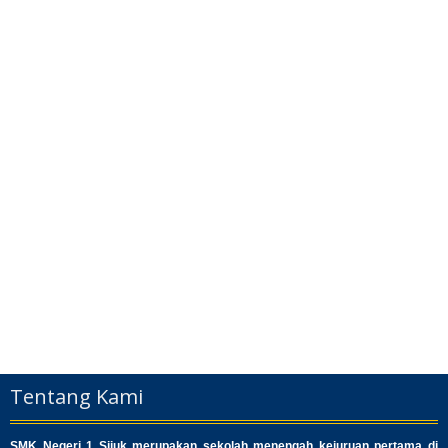
Tentang Kami
SMK Negeri 1 Sijuk merupakan sekolah menengah kejuruan pertama di