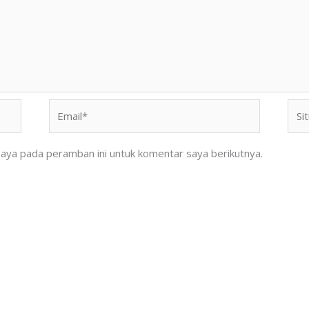
Email*
Situ
We
saya pada peramban ini untuk komentar saya berikutnya.