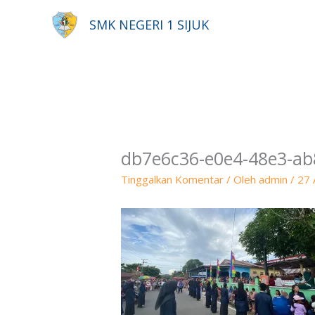
Lewati
SMK NEGERI 1 SIJUK
ke
konten
db7e6c36-e0e4-48e3-a
Tinggalkan Komentar
/ Oleh
admin
/
27 