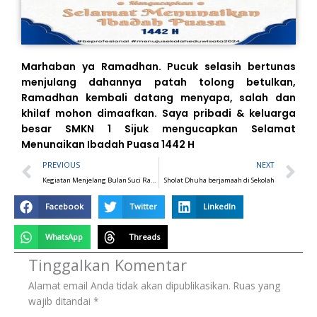
Marhaban ya Ramadhan. Pucuk selasih bertunas
menjulang dahannya patah tolong betulkan,
Ramadhan kembali datang menyapa, salah dan
khilaf mohon dimaafkan. Saya pribadi & keluarga
besar SMKN 1 Sijuk mengucapkan Selamat
Menunaikan Ibadah Puasa 1442 H
Prev
N
PREVIOUS
NEXT
Kegiatan Menjelang Bulan Suci Ramadhan
Sholat Dhuha berjamaah di Sekolah
Facebook
Twitter
LinkedIn
WhatsApp
Threads
Tinggalkan Komentar
Alamat email Anda tidak akan dipublikasikan.
Ruas yang
wajib ditandai
*