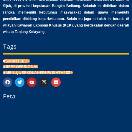
Sijuk, di provinsi kepulauan Bangka Belitung. Sekolah ini didirikan dalam
rangka memenuhi kebutuhan masyarakat dalam upaya memenuhi
pendidikan dibidang kepariwisataan. Selain itu juga sekolah ini berada di
wilayah Kawasan Ekonomi Khusus (KEK), yang berdekatan dengan daerah
wisata Tanjung Kelayang
Tags
#SMKN1SIJUK
#BEPROFESIONAL
#MENUJUSEKOLAHEDUWISATA2024
F
T
Y
I
E
a
w
o
n
n
c
i
u
s
v
Peta
e
t
t
t
e
b
t
u
a
l
o
e
b
g
o
o
r
e
r
p
k
a
e
m