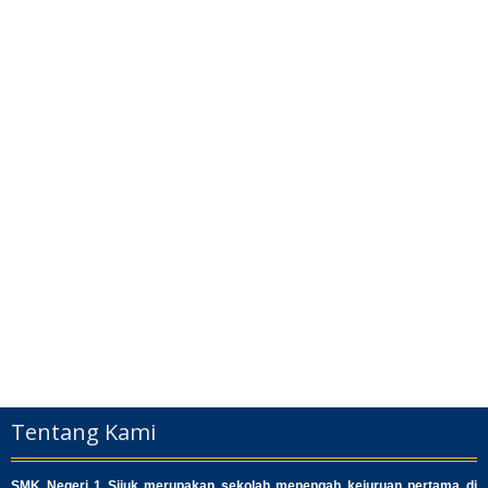
Tentang Kami
SMK Negeri 1 Sijuk merupakan sekolah menengah kejuruan pertama di