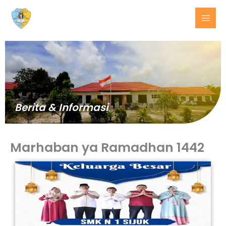
Lewati
ke
konten
Berita & Informasi
Marhaban ya Ramadhan 1442
BERITA
TERKINI