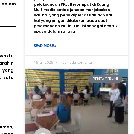
 1 dalam
pelaksanaan PKL . Bertempat di Ruang
Multimedia setiap jurusan menjelaskan
hal-hal yang perlu diperhatikan dan hal-
hal yang jangan dilakukan pada saat
pelaksanaan PKL ini. Hal ini sebagai bentuk
upaya dalam rangka
READ MORE »
 waktu
16 Juli 2026
Tidak ada komentar
arahin
s yang
s satu
BERITA TERKINI
rumah,