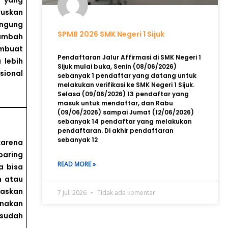
 yang
ruskan
ingung
SPMB 2026 SMK Negeri 1 Sijuk
tambah
embuat
Pendaftaran Jalur Affirmasi di SMK Negeri 1
 lebih
Sijuk mulai buka, Senin (08/06/2026)
sional
sebanyak 1 pendaftar yang datang untuk
melakukan verifikasi ke SMK Negeri 1 Sijuk.
Selasa (09/06/2026) 13 pendaftar yang
masuk untuk mendaftar, dan Rabu
(09/06/2026) sampai Jumat (12/06/2026)
sebanyak 14 pendaftar yang melakukan
pendaftaran. Di akhir pendaftaran
sebanyak 12
karena
baring
READ MORE »
a bisa
h atau
laskan
7 Juli 2026
Tidak ada komentar
enakan
 sudah