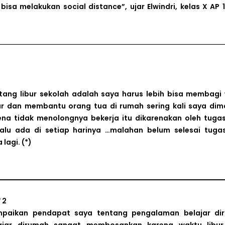
bisa melakukan social distance”, ujar Elwindri, kelas X AP
ang libur sekolah adalah saya harus lebih bisa membagi
ar dan membantu orang tua di rumah sering kali saya dim
na tidak menolongnya bekerja itu dikarenakan oleh tuga
lu ada di setiap harinya …malahan belum selesai tuga
 lagi.
(*)
 2
mpaikan pendapat saya tentang pengalaman belajar di