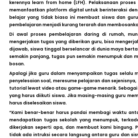
kerennya learn from home (LFH). Pelaksanaan proses 
memanfaatkan platform digital untuk berinteraksi den
belajar yang tidak biasa ini membuat siswa dan guru
pembelajaran menjadi kurang terarah dan membosanka
Di awal proses pembelajaran daring di rumah, mun
mengerjakan tugas yang diberikan guru, bisa mengerja
dijawab, siswa tinggal berselancar di dunia maya berta
semakin panjang, tugas pun semakin menumpuk dan mu
bosan.
Apalagi jika guru dalam menyampaikan tugas selalu m
penyelesaian soal, meresume pelajaran dan sejenisnya
tutorial lewat video atau game-game menarik. Sebagai 
yang harus diikuti siswa. Jika masing-masing guru me
harus diselesaikan siswa.
“Kami benar-benar harus pandai membagi waktu antar
mendapatkan tugas sekolah yang menumpuk, terkadan
dikerjakan seperti apa, dan membuat kami bingung. Pe
tidak ada intruksi secara langsung antara guru dan si