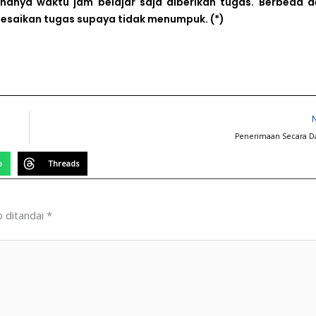
hanya waktu jam belajar saja diberikan tugas. Berbeda 
lesaikan tugas supaya tidak menumpuk.
(*)
Penerimaan Secara D
p
Threads
b ditandai
*