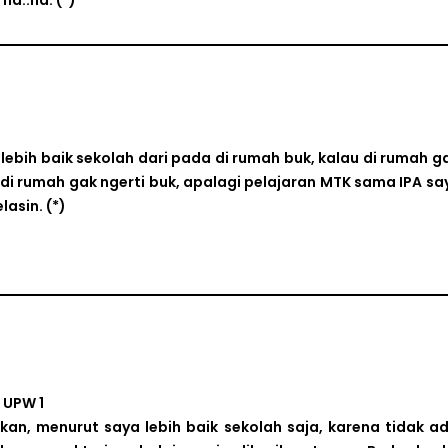
ha..ha.
(*)
bih baik sekolah dari pada di rumah buk, kalau di rumah g
di rumah gak ngerti buk, apalagi pelajaran MTK sama IPA sa
elasin.
(*)
 UPW 1
, menurut saya lebih baik sekolah saja, karena tidak ad