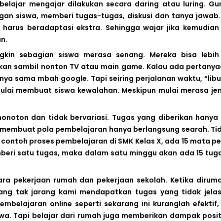
belajar mengajar dilakukan secara daring atau luring. Gu
gan siswa, memberi tugas-tugas, diskusi dan tanya jawab.
 harus beradaptasi ekstra. Sehingga wajar jika kemudian
n.
gkin sebagian siswa merasa senang. Mereka bisa lebih
kan sambil nonton TV atau main game. Kalau ada pertanyaa
nya sama mbah google. Tapi seiring perjalanan waktu, “libu
lai membuat siswa kewalahan. Meskipun mulai merasa je
onoton dan tidak bervariasi. Tugas yang diberikan hanya
, membuat pola pembelajaran hanya berlangsung searah. Ti
contoh proses pembelajaran di SMK Kelas X, ada 15 mata pe
mberi satu tugas, maka dalam satu minggu akan ada 15 tug
a pekerjaan rumah dan pekerjaan sekolah. Ketika dirum
g tak jarang kami mendapatkan tugas yang tidak jelas
mbelajaran online seperti sekarang ini kuranglah efektif,
swa. Tapi belajar dari rumah juga memberikan dampak positi