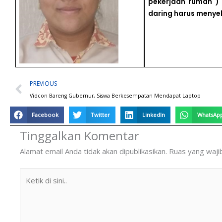
pekerjaan rumah ) 
daring harus menye
Prev
PREVIOUS
Vidcon Bareng Gubernur, Siswa Berkesempatan Mendapat Laptop
Facebook
Twitter
LinkedIn
WhatsAp
Tinggalkan Komentar
Alamat email Anda tidak akan dipublikasikan.
Ruas yang waji
Ketik
di
sini..