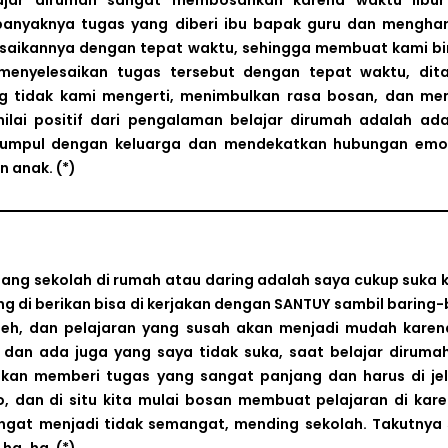
ajar dirumah sangat membosankan karena waktu libur
banyaknya tugas yang diberi ibu bapak guru dan mengha
esaikannya dengan tepat waktu, sehingga membuat kami b
menyelesaikan tugas tersebut dengan tepat waktu, di
g tidak kami mengerti, menimbulkan rasa bosan, dan m
lai positif dari pengalaman belajar dirumah adalah ada
kumpul dengan keluarga dan mendekatkan hubungan emo
n anak.
(*)
ang sekolah di rumah atau daring adalah saya cukup suka 
ng di berikan bisa di kerjakan dengan SANTUY sambil baring-
eh, dan pelajaran yang susah akan menjadi mudah karen
t, dan ada juga yang saya tidak suka, saat belajar diruma
nakan memberi tugas yang sangat panjang dan harus di je
 dan di situ kita mulai bosan membuat pelajaran di kar
ngat menjadi tidak semangat, mending sekolah. Takutnya