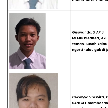
bodoh makin bodoh 
Guswanda, X AP 3
MEMBOSANKAN, Aku le
teman. Susah kalau 
ngerti kalau gak di j
Cecelyya Vresyira, X
SANGAT membosankan