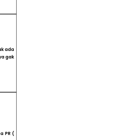
ak ada
ya gak
a PR (