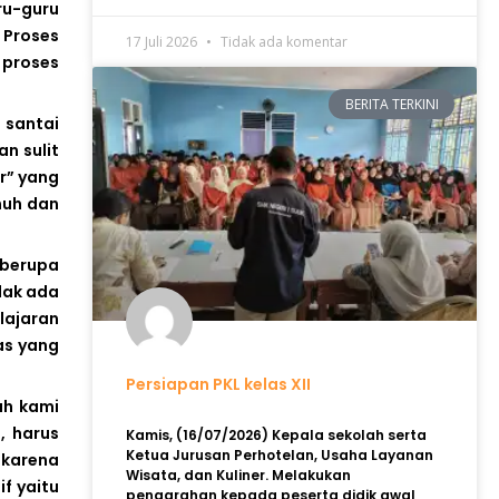
ru-guru
 Proses
17 Juli 2026
Tidak ada komentar
 proses
BERITA TERKINI
 santai
n sulit
r” yang
nuh dan
 berupa
dak ada
lajaran
as yang
Persiapan PKL kelas XII
ah kami
, harus
Kamis, (16/07/2026) Kepala sekolah serta
Ketua Jurusan Perhotelan, Usaha Layanan
 karena
Wisata, dan Kuliner. Melakukan
f yaitu
pengarahan kepada peserta didik awal