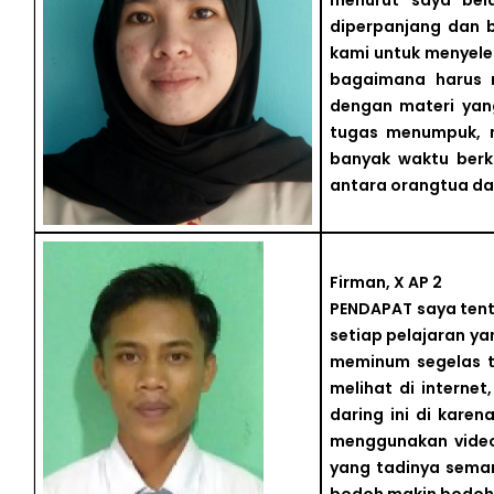
menurut saya bel
diperpanjang dan 
kami untuk menyel
bagaimana harus 
dengan materi yan
tugas menumpuk, ni
banyak waktu ber
antara orangtua da
Firman, X AP 2
PENDAPAT saya tent
setiap pelajaran ya
meminum segelas t
melihat di interne
daring ini di kare
menggunakan video,
yang tadinya sema