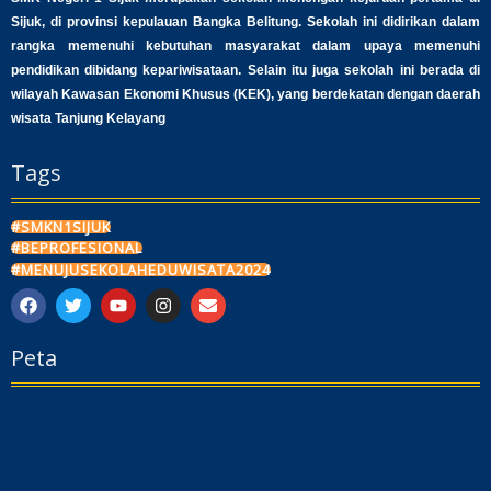
Sijuk, di provinsi kepulauan Bangka Belitung. Sekolah ini didirikan dalam
rangka memenuhi kebutuhan masyarakat dalam upaya memenuhi
pendidikan dibidang kepariwisataan. Selain itu juga sekolah ini berada di
wilayah Kawasan Ekonomi Khusus (KEK), yang berdekatan dengan daerah
wisata Tanjung Kelayang
Tags
#SMKN1SIJUK
#BEPROFESIONAL
#MENUJUSEKOLAHEDUWISATA2024
F
T
Y
I
E
a
w
o
n
n
c
i
u
s
v
Peta
e
t
t
t
e
b
t
u
a
l
o
e
b
g
o
o
r
e
r
p
k
a
e
m