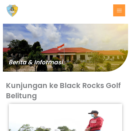
Lewati
ke
konten
Berita & Informasi
Kunjungan ke Black Rocks Golf
Belitung
BERITA
TERKINI