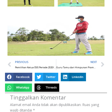
Prev
N
PREVIOUS
NEXT
Pemilihan Ketua OSIS Periode 2020/2021
Guru Tamu dari Himpunan Pramuwisata Indonesia (HPI)
Facebook
Twitter
LinkedIn
WhatsApp
Threads
Tinggalkan Komentar
BERITA
TERKINI
Alamat email Anda tidak akan dipublikasikan.
Ruas yang
wajib ditandai
*