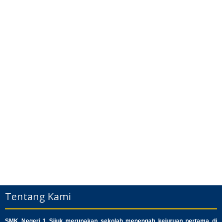
Tentang Kami
SMK Negeri 1 Sijuk merupakan sekolah menengah kejuruan pertama di