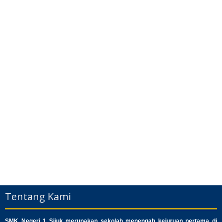
Tentang Kami
SMK Negeri 1 Sijuk merupakan sekolah menengah kejuruan pertama di