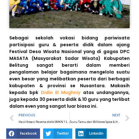
Sebagai sekolah vokasi bidang pariwisata
partisipasi guru & peserta didik dalam ajang
Festival Desa Wisata Nasional yang di gagas DPC
MASATA (Masyarakat Sadar Wisata) Kabupaten
Belitung sangat berarti dalam memberi
pengalaman belajar bagaimana mengelola suatu
even besar yang melibatkan peserta dari berbagai
kabupaten & provinsi se Nusantara. Makasih
kepada bpk
Didin El Mughniy
atas undangannya,
juga kepada 30 peserta didik & 10 guru yang terlibat
dalam even yang sangat luar biasa ini.
Prev
N
PREVIOUS
NEXT
Hasil Kreasi Peserta didik SMKN 1 Sijuk
Guru Tamu dari Billitone Spice & Hotel Havana
Facebook
Twitter
LinkedIn