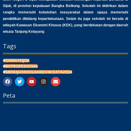
Sijuk, di provinsi kepulauan Bangka Belitung. Sekolah ini didirikan dalam
rangka memenuhi kebutuhan masyarakat dalam upaya memenuhi
pendidikan dibidang kepariwisataan. Selain itu juga sekolah ini berada di
wilayah Kawasan Ekonomi Khusus (KEK), yang berdekatan dengan daerah
wisata Tanjung Kelayang
Tags
#SMKN1SIJUK
#BEPROFESIONAL
#MENUJUSEKOLAHEDUWISATA2024
F
T
Y
I
E
a
w
o
n
n
c
i
u
s
v
Peta
e
t
t
t
e
b
t
u
a
l
o
e
b
g
o
o
r
e
r
p
k
a
e
m