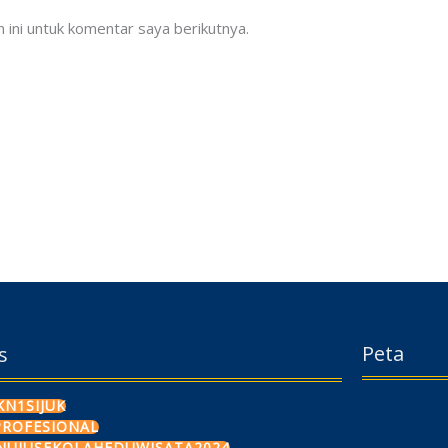
ini untuk komentar saya berikutnya.
Peta
s
N1SIJUK
PROFESIONAL
NUJUSEKOLAHEDUWISATA2024