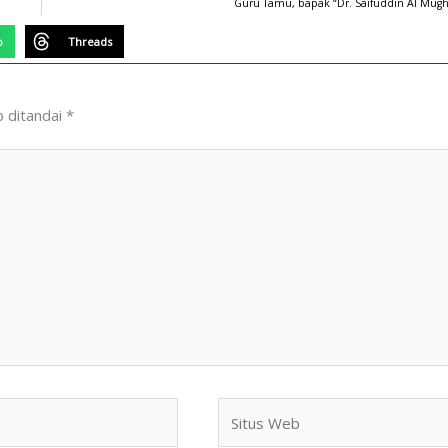
Guru Tamu, bapak “Dr. Saifuddin Al Mugh
p
Threads
b ditandai
*
Situs
Web