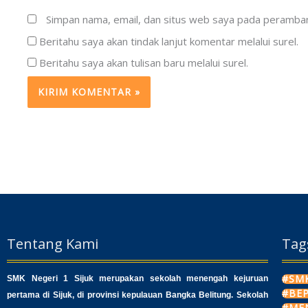
Simpan nama, email, dan situs web saya pada peramban 
Beritahu saya akan tindak lanjut komentar melalui surel.
Beritahu saya akan tulisan baru melalui surel.
Tentang Kami
Tag
#SMK
SMK Negeri 1 Sijuk merupakan sekolah menengah kejuruan
#BE
pertama di Sijuk, di provinsi kepulauan Bangka Belitung. Sekolah
#ME