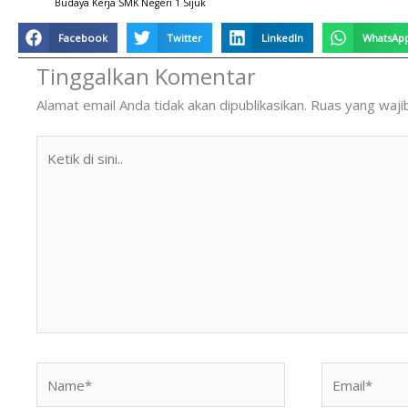
Budaya Kerja SMK Negeri 1 Sijuk
Facebook
Twitter
LinkedIn
WhatsAp
Tinggalkan Komentar
Alamat email Anda tidak akan dipublikasikan.
Ruas yang waji
Ketik
di
sini..
Name*
Email*