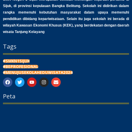
Sijuk, di provinsi kepulauan Bangka Belitung. Sekolah ini didirikan dalam
rangka memenuhi kebutuhan masyarakat dalam upaya memenuhi
pendidikan dibidang kepariwisataan. Selain itu juga sekolah ini berada di
wilayah Kawasan Ekonomi Khusus (KEK), yang berdekatan dengan daerah
wisata Tanjung Kelayang
Tags
#SMKN1SIJUK
#BEPROFESIONAL
#MENUJUSEKOLAHEDUWISATA2024
F
T
Y
I
E
a
w
o
n
n
c
i
u
s
v
Peta
e
t
t
t
e
b
t
u
a
l
o
e
b
g
o
o
r
e
r
p
k
a
e
m