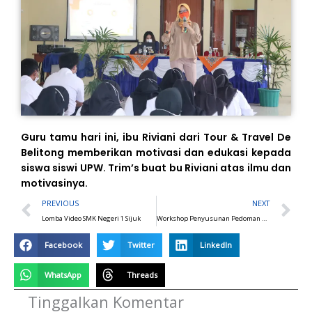
Guru tamu hari ini, ibu Riviani dari Tour & Travel De
Belitong memberikan motivasi dan edukasi kepada
siswa siswi UPW. Trim’s buat bu Riviani atas ilmu dan
motivasinya.
Prev
N
PREVIOUS
NEXT
Lomba Video SMK Negeri 1 Sijuk
Workshop Penyusunan Pedoman Budaya Kerja
Facebook
Twitter
LinkedIn
WhatsApp
Threads
Tinggalkan Komentar