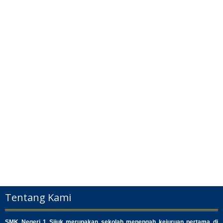
Tentang Kami
SMK Negeri 1 Sijuk merupakan sekolah menengah kejuruan pertama di