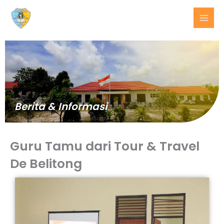
Lewati
ke
konten
Berita & Informasi
Guru Tamu dari Tour & Travel
De Belitong
BERITA
TERKINI