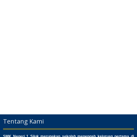
Tentang Kami
SMK Negeri 1 Sijuk merupakan sekolah menengah kejuruan pertama di