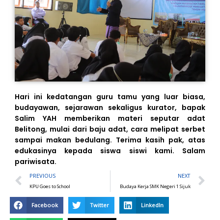
Hari ini kedatangan guru tamu yang luar biasa,
budayawan, sejarawan sekaligus kurator, bapak
Salim YAH memberikan materi seputar adat
Belitong, mulai dari baju adat, cara melipat serbet
sampai makan bedulang. Terima kasih pak, atas
edukasinya kepada siswa siswi kami. Salam
pariwisata.
Prev
N
PREVIOUS
NEXT
KPU Goes to School
Budaya Kerja SMK Negeri 1 Sijuk
Facebook
Twitter
LinkedIn