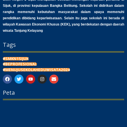
Sijuk, di provinsi kepulauan Bangka Belitung. Sekolah ini didirikan dalam
rangka memenuhi kebutuhan masyarakat dalam upaya memenuhi
pendidikan dibidang kepariwisataan. Selain itu juga sekolah ini berada di
wilayah Kawasan Ekonomi Khusus (KEK), yang berdekatan dengan daerah
wisata Tanjung Kelayang
Tags
#SMKN1SIJUK
#BEPROFESIONAL
#MENUJUSEKOLAHEDUWISATA2024
F
T
Y
I
E
a
w
o
n
n
c
i
u
s
v
Peta
e
t
t
t
e
b
t
u
a
l
o
e
b
g
o
o
r
e
r
p
k
a
e
m