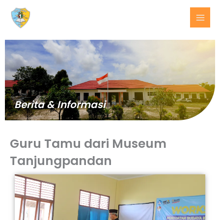
Lewati
ke
konten
Berita & Informasi
Guru Tamu dari Museum
Tanjungpandan
BERITA
TERKINI