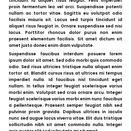
tincidunt id aliquet risus feugiat. Felis imperdiet
proin fermentum leo vel orci. Suspendisse potenti
nullam ac tortor vitae. Sagittis eu volutpat odio
facilisis mauris sit. Lacus sed turpis tincidunt id
aliquet risus feugiat in. Ornare suspendisse sed nisi
lacus. Porttitor rhoncus dolor purus non enim
praesent elementum facilisis. Sit amet dictum sit
amet justo donec enim diam vulputate.
Suspendisse faucibus interdum posuere lorem
ipsum dolor sit amet. Sed odio morbi quis commodo
odio. Sed risus ultricies tristique nulla aliquet enim
tortor at. Blandit cursus risus at ultrices mi tempus
imperdiet nulla. Id faucibus nisl tincidunt eget
nullam. In tellus integer feugiat scelerisque varius
morbi enim. Volutpat sed cras ornare arcu. Integer
feugiat scelerisque varius morbi enim nunc faucibus
a pellentesque. Praesent semper feugiat nibh sed
pulvinar proin gravida. Dapibus ultrices in iaculis
nunc sed augue lacus viverra vitae. Elit duis tristique
sollicitudin nibh sit amet commodo nulla. Integer