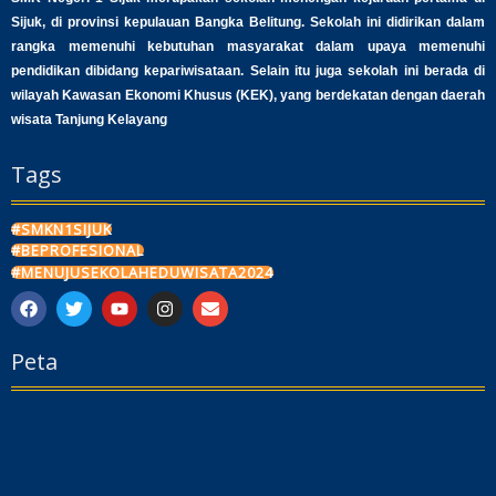
Sijuk, di provinsi kepulauan Bangka Belitung. Sekolah ini didirikan dalam
rangka memenuhi kebutuhan masyarakat dalam upaya memenuhi
pendidikan dibidang kepariwisataan. Selain itu juga sekolah ini berada di
wilayah Kawasan Ekonomi Khusus (KEK), yang berdekatan dengan daerah
wisata Tanjung Kelayang
Tags
#SMKN1SIJUK
#BEPROFESIONAL
#MENUJUSEKOLAHEDUWISATA2024
F
T
Y
I
E
a
w
o
n
n
c
i
u
s
v
Peta
e
t
t
t
e
b
t
u
a
l
o
e
b
g
o
o
r
e
r
p
k
a
e
m