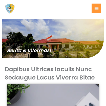
Lewati
ke
konten
Berita & Informasi
Dapibus Ultrices Iaculis Nunc
Sedaugue Lacus Viverra Bitae
BERITA
TERKINI