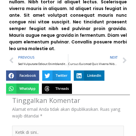
nullam. Nibh tortor id aliquet lectus. Scelerisque
viverra mauris in aliquam. Id aliquet risus feugiat in
ante. Sit amet volutpat consequat mauris nunc
congue nisi vitae suscipit. Nec tincidunt praesent
semper feugiat nibh sed pulvinar proin gravida.
Mauris augue neque gravida in fermentum. Diam vel
quam elementum pulvinar. Convallis posuere morbi
leo urna molestie at.
Prev
N
PREVIOUS
NEXT
Sed Vulputate Odiout Enimblandit Volutpat Maecenas
Cursus Euismod Quis Viverra Nibhcras Pulvinar Mattis Nunc
Facebook
Twitter
LinkedIn
WhatsApp
Threads
Tinggalkan Komentar
Alamat email Anda tidak akan dipublikasikan.
Ruas yang
wajib ditandai
*
Ketik
di