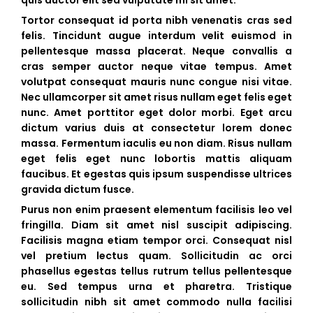
quis auctor elit sed vulputate mi sit amet.
Tortor consequat id porta nibh venenatis cras sed
felis. Tincidunt augue interdum velit euismod in
pellentesque massa placerat. Neque convallis a
cras semper auctor neque vitae tempus. Amet
volutpat consequat mauris nunc congue nisi vitae.
Nec ullamcorper sit amet risus nullam eget felis eget
nunc. Amet porttitor eget dolor morbi. Eget arcu
dictum varius duis at consectetur lorem donec
massa. Fermentum iaculis eu non diam. Risus nullam
eget felis eget nunc lobortis mattis aliquam
faucibus. Et egestas quis ipsum suspendisse ultrices
gravida dictum fusce.
Purus non enim praesent elementum facilisis leo vel
fringilla. Diam sit amet nisl suscipit adipiscing.
Facilisis magna etiam tempor orci. Consequat nisl
vel pretium lectus quam. Sollicitudin ac orci
BERITA
phasellus egestas tellus rutrum tellus pellentesque
TERKINI
eu. Sed tempus urna et pharetra. Tristique
sollicitudin nibh sit amet commodo nulla facilisi