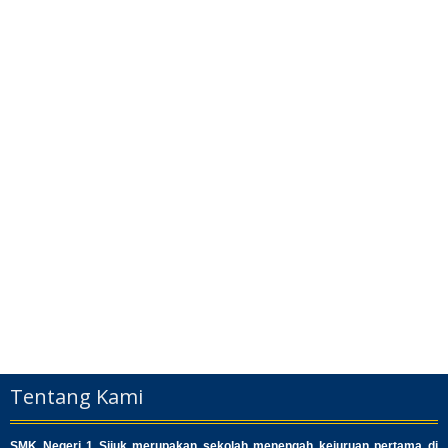
Tentang Kami
SMK Negeri 1 Sijuk merupakan sekolah menengah kejuruan pertama di