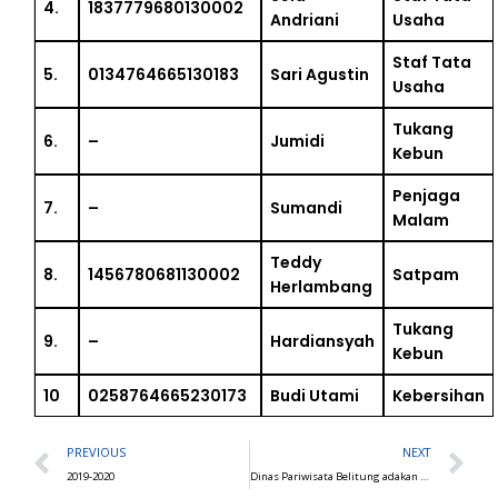
4.
1837779680130002
Andriani
Usaha
Staf Tata
5.
0134764665130183
Sari Agustin
Usaha
Tukang
6.
–
Jumidi
Kebun
Penjaga
7.
–
Sumandi
Malam
Teddy
8.
1456780681130002
Satpam
Herlambang
Tukang
9.
–
Hardiansyah
Kebun
10
0258764665230173
Budi Utami
Kebersihan
Prev
N
PREVIOUS
NEXT
2019-2020
Dinas Pariwisata Belitung adakan kunjungan ke SMKN 1 Sijuk