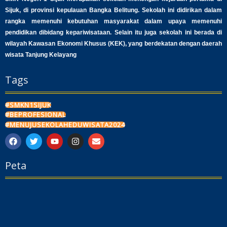
Sijuk, di provinsi kepulauan Bangka Belitung. Sekolah ini didirikan dalam
rangka memenuhi kebutuhan masyarakat dalam upaya memenuhi
pendidikan dibidang kepariwisataan. Selain itu juga sekolah ini berada di
wilayah Kawasan Ekonomi Khusus (KEK), yang berdekatan dengan daerah
wisata Tanjung Kelayang
Tags
#SMKN1SIJUK
#BEPROFESIONAL
#MENUJUSEKOLAHEDUWISATA2024
F
T
Y
I
E
a
w
o
n
n
c
i
u
s
v
Peta
e
t
t
t
e
b
t
u
a
l
o
e
b
g
o
o
r
e
r
p
k
a
e
m