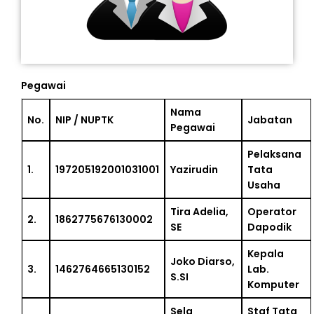
Pegawai
Nama
No.
NIP / NUPTK
Jabatan
Pegawai
Pelaksana
1.
197205192001031001
Yazirudin
Tata
Usaha
Tira Adelia,
Operator
2.
1862775676130002
SE
Dapodik
Kepala
Joko Diarso,
3.
1462764665130152
Lab.
S.SI
Komputer
Sela
Staf Tata