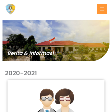
Lewati
ke
konten
Berita & Informasi
2020-2021
BERITA
TERKINI