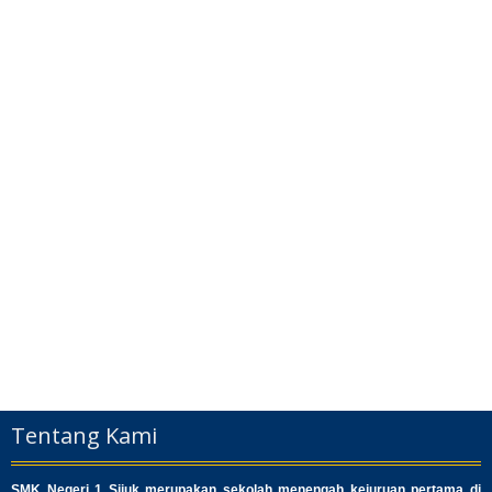
Tentang Kami
SMK Negeri 1 Sijuk merupakan sekolah menengah kejuruan pertama di