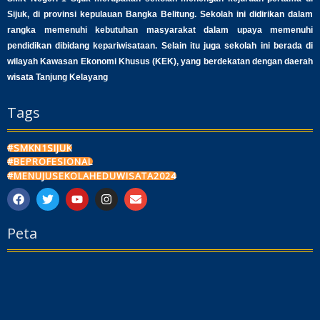
Sijuk, di provinsi kepulauan Bangka Belitung. Sekolah ini didirikan dalam
rangka memenuhi kebutuhan masyarakat dalam upaya memenuhi
pendidikan dibidang kepariwisataan. Selain itu juga sekolah ini berada di
wilayah Kawasan Ekonomi Khusus (KEK), yang berdekatan dengan daerah
wisata Tanjung Kelayang
Tags
#SMKN1SIJUK
#BEPROFESIONAL
#MENUJUSEKOLAHEDUWISATA2024
F
T
Y
I
E
a
w
o
n
n
c
i
u
s
v
Peta
e
t
t
t
e
b
t
u
a
l
o
e
b
g
o
o
r
e
r
p
k
a
e
m