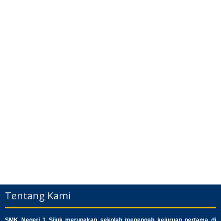
Tentang Kami
SMK Negeri 1 Sijuk merupakan sekolah menengah kejuruan pertama di