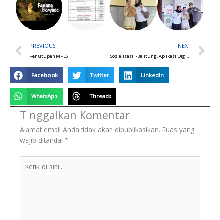
Prev
N
PREVIOUS
NEXT
Penutupan MPLS
Sosialisasi i-Belitung, Aplikasi Digital Membaca Buku Perpustakaan Kabupaten Belitung
Facebook
Twitter
LinkedIn
WhatsApp
Threads
Tinggalkan Komentar
Alamat email Anda tidak akan dipublikasikan.
Ruas yang
wajib ditandai
*
Ketik
di
sini..
BERITA
TERKINI