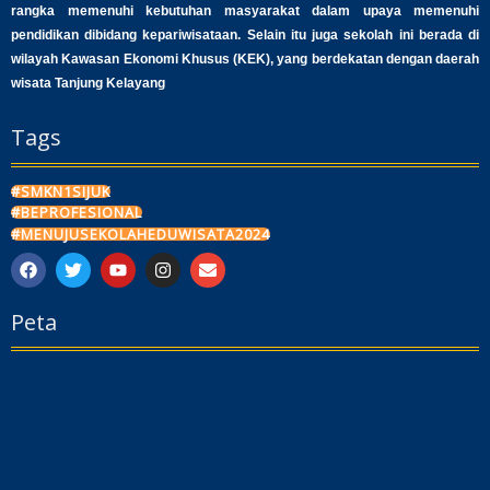
rangka memenuhi kebutuhan masyarakat dalam upaya memenuhi
pendidikan dibidang kepariwisataan. Selain itu juga sekolah ini berada di
wilayah Kawasan Ekonomi Khusus (KEK), yang berdekatan dengan daerah
wisata Tanjung Kelayang
Tags
#SMKN1SIJUK
#BEPROFESIONAL
#MENUJUSEKOLAHEDUWISATA2024
F
T
Y
I
E
a
w
o
n
n
c
i
u
s
v
Peta
e
t
t
t
e
b
t
u
a
l
o
e
b
g
o
o
r
e
r
p
k
a
e
m