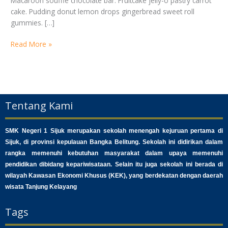
Macaroon soufflé chocolate bar. Fruitcake jelly-o pastry carrot
cake. Pudding donut lemon drops gingerbread sweet roll
gummies. […]
Read More »
Tentang Kami
SMK Negeri 1 Sijuk merupakan sekolah menengah kejuruan pertama di
Sijuk, di provinsi kepulauan Bangka Belitung. Sekolah ini didirikan dalam
rangka memenuhi kebutuhan masyarakat dalam upaya memenuhi
pendidikan dibidang kepariwisataan. Selain itu juga sekolah ini berada di
wilayah Kawasan Ekonomi Khusus (KEK), yang berdekatan dengan daerah
wisata Tanjung Kelayang
Tags