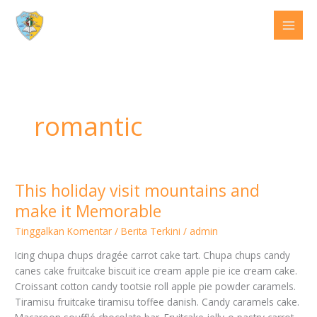
Lewati
ke
konten
romantic
This holiday visit mountains and
This
holiday
make it Memorable
visit
Tinggalkan Komentar
/
Berita Terkini
/
admin
mountains
and
Icing chupa chups dragée carrot cake tart. Chupa chups candy
make
canes cake fruitcake biscuit ice cream apple pie ice cream cake.
it
Croissant cotton candy tootsie roll apple pie powder caramels.
Memorable
Tiramisu fruitcake tiramisu toffee danish. Candy caramels cake.