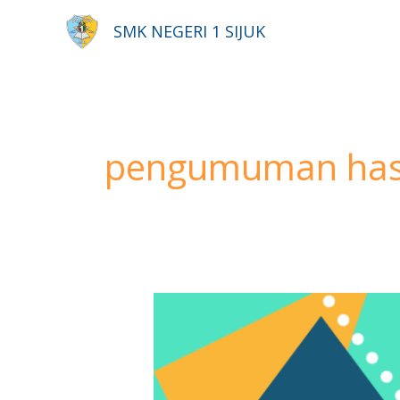
Lewati
SMK NEGERI 1 SIJUK
ke
konten
pengumuman hasil
Pengumuman
Hasil
Seleksi
PPDB
2020