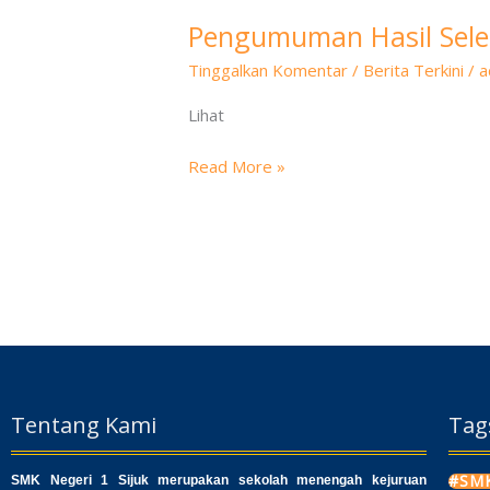
Pengumuman Hasil Selek
Tinggalkan Komentar
/
Berita Terkini
/
a
Lihat
Read More »
Tentang Kami
Tag
#SMK
SMK Negeri 1 Sijuk merupakan sekolah menengah kejuruan