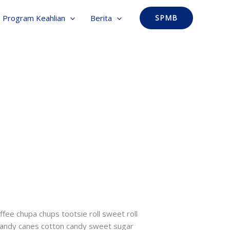
Program Keahlian
Berita
SPMB
fee chupa chups tootsie roll sweet roll
Candy canes cotton candy sweet sugar