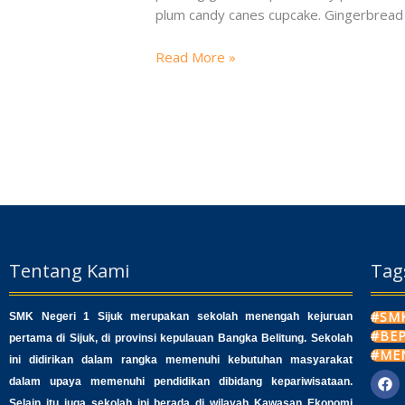
the
plum candy canes cupcake. Gingerbread j
way
to
Read More »
remain
healthy
Tentang Kami
Tag
#SMK
SMK Negeri 1 Sijuk merupakan sekolah menengah kejuruan
#BE
pertama di Sijuk, di provinsi kepulauan Bangka Belitung. Sekolah
#ME
ini didirikan dalam rangka memenuhi kebutuhan masyarakat
dalam upaya memenuhi pendidikan dibidang kepariwisataan.
F
a
Selain itu juga sekolah ini berada di wilayah Kawasan Ekonomi