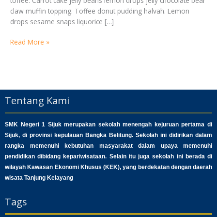
toffee. Carrot cake jelly beans lemon drops jelly chocolate bear
claw muffin topping. Toffee donut pudding halvah. Lemon
drops sesame snaps liquorice […]
Read More »
Tentang Kami
SMK Negeri 1 Sijuk merupakan sekolah menengah kejuruan pertama di
Sijuk, di provinsi kepulauan Bangka Belitung. Sekolah ini didirikan dalam
rangka memenuhi kebutuhan masyarakat dalam upaya memenuhi
pendidikan dibidang kepariwisataan. Selain itu juga sekolah ini berada di
wilayah Kawasan Ekonomi Khusus (KEK), yang berdekatan dengan daerah
wisata Tanjung Kelayang
Tags