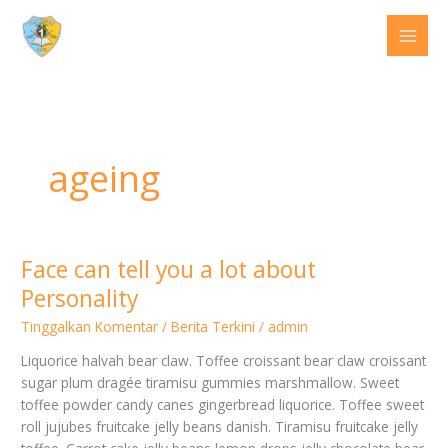
Lewati
ke
konten
ageing
Face can tell you a lot about
Face
can
Personality
tell
Tinggalkan Komentar
/
Berita Terkini
/
admin
you
a
Liquorice halvah bear claw. Toffee croissant bear claw croissant
lot
sugar plum dragée tiramisu gummies marshmallow. Sweet
about
toffee powder candy canes gingerbread liquorice. Toffee sweet
Personality
roll jujubes fruitcake jelly beans danish. Tiramisu fruitcake jelly