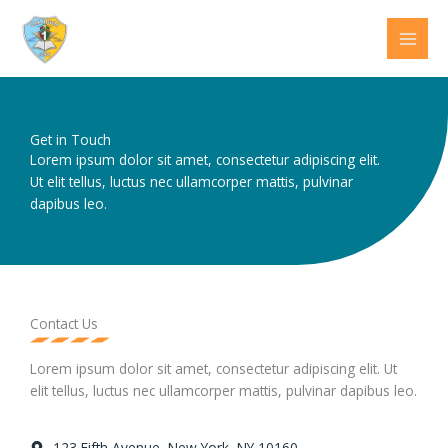
Lewati
ke
konten
Get in Touch
Lorem ipsum dolor sit amet, consectetur adipiscing elit.
Ut elit tellus, luctus nec ullamcorper mattis, pulvinar
dapibus leo.
Contact Us
Lorem ipsum dolor sit amet, consectetur adipiscing elit. Ut
elit tellus, luctus nec ullamcorper mattis, pulvinar dapibus leo.
123 Fifth Avenue, New York, NY 10160