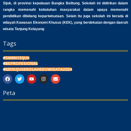
Sijuk, di provinsi kepulauan Bangka Belitung. Sekolah ini didirikan dalam
rangka memenuhi kebutuhan masyarakat dalam upaya memenuhi
pendidikan dibidang kepariwisataan. Selain itu juga sekolah ini berada di
wilayah Kawasan Ekonomi Khusus (KEK), yang berdekatan dengan daerah
wisata Tanjung Kelayang
Tags
#SMKN1SIJUK
#BEPROFESIONAL
#MENUJUSEKOLAHEDUWISATA2024
F
T
Y
I
E
a
w
o
n
n
c
i
u
s
v
Peta
e
t
t
t
e
b
t
u
a
l
o
e
b
g
o
o
r
e
r
p
k
a
e
m