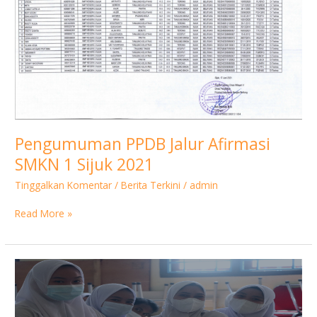
1
Sijuk
2021
Pengumuman PPDB Jalur Afirmasi
SMKN 1 Sijuk 2021
Tinggalkan Komentar
/
Berita Terkini
/
admin
Read More »
PPDB
SMKN
1
Sijuk