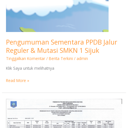
Reguler
&
Mutasi
SMKN
1
Sijuk
Pengumuman Sementara PPDB Jalur
Reguler & Mutasi SMKN 1 Sijuk
Tinggalkan Komentar
/
Berita Terkini
/
admin
Klik Saya untuk melihatnya
Read More »
Pengumuman
PPDB
Jalur
Afirmasi
SMKN