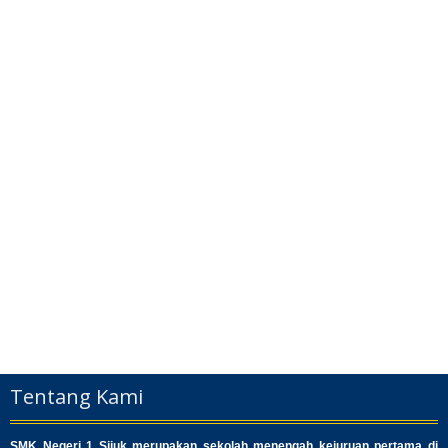
Tentang Kami
SMK Negeri 1 Sijuk merupakan sekolah menengah kejuruan pertama di