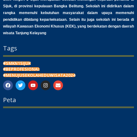
Sijuk, di provinsi kepulauan Bangka Belitung. Sekolah ini didirikan dalam
rangka memenuhi kebutuhan masyarakat dalam upaya memenuhi
pendidikan dibidang kepariwisataan. Selain itu juga sekolah ini berada di
wilayah Kawasan Ekonomi Khusus (KEK), yang berdekatan dengan daerah
wisata Tanjung Kelayang
Tags
#SMKN1SIJUK
#BEPROFESIONAL
#MENUJUSEKOLAHEDUWISATA2024
F
T
Y
I
E
a
w
o
n
n
c
i
u
s
v
Peta
e
t
t
t
e
b
t
u
a
l
o
e
b
g
o
o
r
e
r
p
k
a
e
m