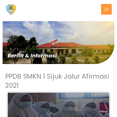
Lewati
ke
konten
Berita & Informasi
PPDB SMKN 1 Sijuk Jalur Afirmasi
2021
BERITA
TERKINI