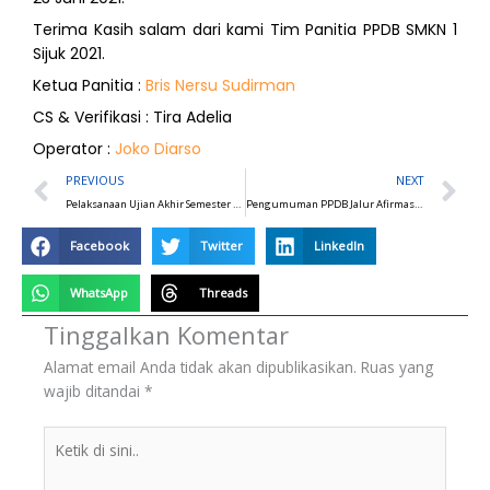
Terima Kasih salam dari kami Tim Panitia PPDB SMKN 1
Sijuk 2021.
Ketua Panitia :
Bris Nersu Sudirman
CS & Verifikasi : Tira Adelia
Operator :
Joko Diarso
Prev
N
PREVIOUS
NEXT
Pelaksanaan Ujian Akhir Semester 2021/2022
Pengumuman PPDB Jalur Afirmasi SMKN 1 Sijuk 2021
Facebook
Twitter
LinkedIn
WhatsApp
Threads
Tinggalkan Komentar
Alamat email Anda tidak akan dipublikasikan.
Ruas yang
wajib ditandai
*
Ketik
di
sini..