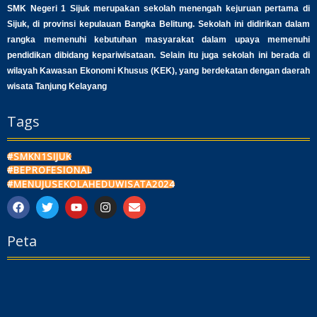
SMK Negeri 1 Sijuk merupakan sekolah menengah kejuruan pertama di
Sijuk, di provinsi kepulauan Bangka Belitung. Sekolah ini didirikan dalam
rangka memenuhi kebutuhan masyarakat dalam upaya memenuhi
pendidikan dibidang kepariwisataan. Selain itu juga sekolah ini berada di
wilayah Kawasan Ekonomi Khusus (KEK), yang berdekatan dengan daerah
wisata Tanjung Kelayang
Tags
#SMKN1SIJUK
#BEPROFESIONAL
#MENUJUSEKOLAHEDUWISATA2024
F
T
Y
I
E
a
w
o
n
n
c
i
u
s
v
Peta
e
t
t
t
e
b
t
u
a
l
o
e
b
g
o
o
r
e
r
p
k
a
e
m