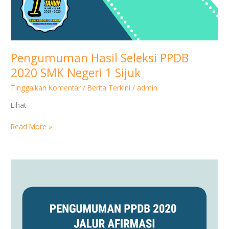
1
Sijuk
Pengumuman Hasil Seleksi PPDB
2020 SMK Negeri 1 Sijuk
Tinggalkan Komentar
/
Berita Terkini
/
admin
Lihat
Read More »
Data
Sementara
Siswa/i
yang
Diterima
di