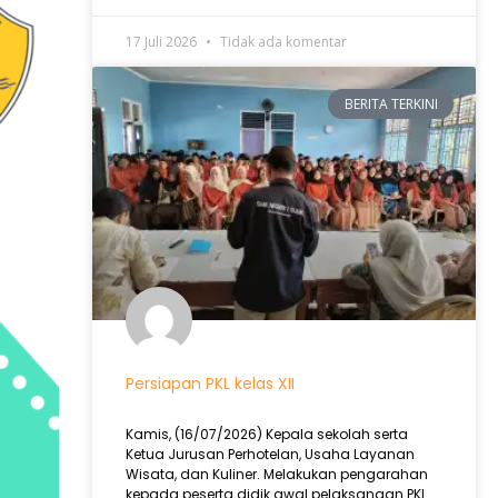
17 Juli 2026
Tidak ada komentar
BERITA TERKINI
Persiapan PKL kelas XII
Kamis, (16/07/2026) Kepala sekolah serta
Ketua Jurusan Perhotelan, Usaha Layanan
Wisata, dan Kuliner. Melakukan pengarahan
kepada peserta didik awal pelaksanaan PKL .