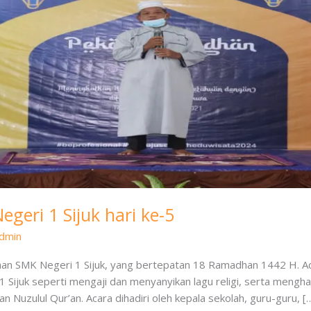
eri 1 Sijuk hari ke-5
dmin
an SMK Negeri 1 Sijuk, yang bertepatan 18 Ramadhan 1442 H. Acar
 Sijuk seperti mengaji dan menyanyikan lagu religi, serta mengh
Nuzulul Qur’an. Acara dihadiri oleh kepala sekolah, guru-guru, [