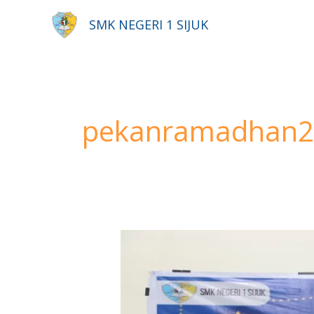
Lewati
SMK NEGERI 1 SIJUK
ke
konten
pekanramadhan2
Pekan
Ramadhan
SMK
Negeri
1