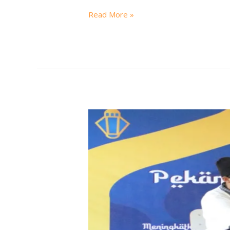
Read More »
Pekan
Ramadhan
SMK
Negeri
1
Sijuk
hari
ke-
2