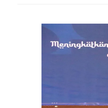
Pekan
Ramadhan
SMK
Negeri
1
Sijuk
hari
ke-
1